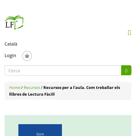
Mob
me
togg
Login
Formulari
Cerc
de
Cerca
cerca
Home
/
Recursos
/
Recursos per a l'aula. Com treballar els
llibres de Lectura Fàcill