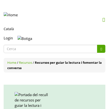
Mob
me
togg
Login
Formulari
Cerc
de
Cerca
cerca
Home
/
Recursos
/
Recursos per guiar la lectura i fomentar la
conversa