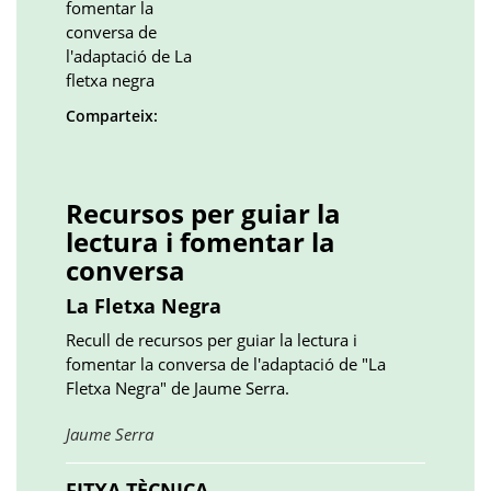
Comparteix:
Facebook
Twitter
LinkedIn
Google
Pinterest
Whatsapp
()
()
()
plus
()
()
()
Recursos per guiar la
lectura i fomentar la
conversa
La Fletxa Negra
Recull de recursos per guiar la lectura i
fomentar la conversa de l'adaptació de "La
Fletxa Negra" de Jaume Serra.
Obre
Jaume Serra
en
una
FITXA TÈCNICA