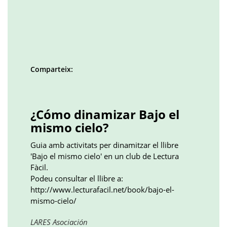
Comparteix:
Facebook
Twitter
LinkedIn
Google
Pinterest
Whatsapp
()
()
()
plus
()
()
()
¿Cómo dinamizar Bajo el
mismo cielo?
Guia amb activitats per dinamitzar el llibre
'Bajo el mismo cielo' en un club de Lectura
Fàcil.
Podeu consultar el llibre a:
http://www.lecturafacil.net/book/bajo-el-
mismo-cielo/
Obre
LARES Asociación