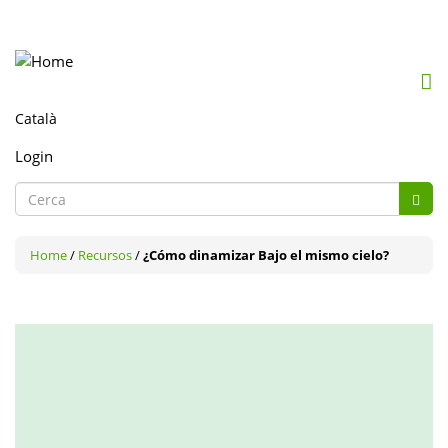
Mob
me
togg
Login
Formulari
de
Cerca
cerca
Home
/
Recursos
/
¿Cómo dinamizar Bajo el mismo cielo?