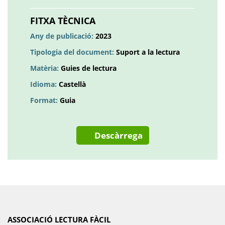
en
una
FITXA TÈCNICA
pestanya
Any de publicació:
2023
nova
Tipologia del document:
Suport a la lectura
Matèria:
Guies de lectura
Idioma:
Castellà
Format:
Guia
Descàrrega
ASSOCIACIÓ LECTURA FÀCIL