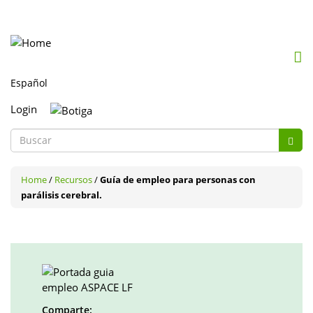
Mob
me
togg
Login
Formulario
de
Buscar
búsqueda
Home
/
Recursos
/
Guía de empleo para personas con
parálisis cerebral.
Comparte: