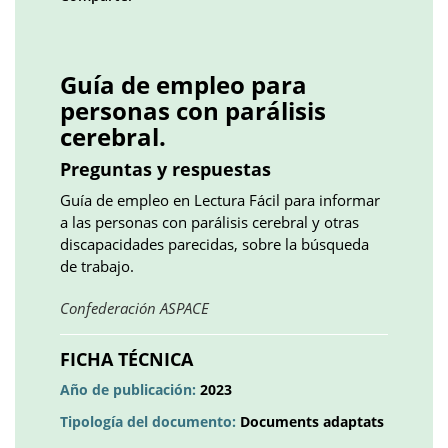
Facebook
Twitter
LinkedIn
Google
Pinterest
Whatsapp
()
()
()
plus
()
()
()
Guía de empleo para
personas con parálisis
cerebral.
Preguntas y respuestas
Guía de empleo en Lectura Fácil para informar
a las personas con parálisis cerebral y otras
discapacidades parecidas, sobre la búsqueda
de trabajo.
Obre
Confederación ASPACE
en
una
FICHA TÉCNICA
pestanya
Año de publicación:
2023
nova
Tipología del documento:
Documents adaptats