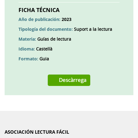
en
una
FICHA TÉCNICA
pestanya
Año de publicación:
2023
nova
Tipología del documento:
Suport a la lectura
Materia:
Guías de lectura
Idioma:
Castellà
Formato:
Guia
Descàrrega
ASOCIACIÓN LECTURA FÁCIL