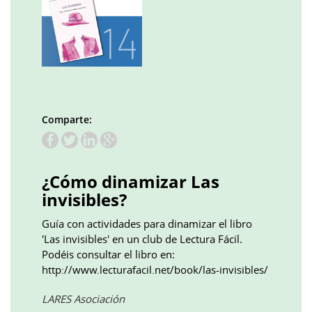
Comparte:
Facebook
Twitter
LinkedIn
Google
Pinterest
Whatsapp
()
()
()
plus
()
()
()
¿Cómo dinamizar Las
invisibles?
Guía con actividades para dinamizar el libro
'Las invisibles' en un club de Lectura Fácil.
Podéis consultar el libro en:
http://www.lecturafacil.net/book/las-invisibles/
Obre
LARES Asociación