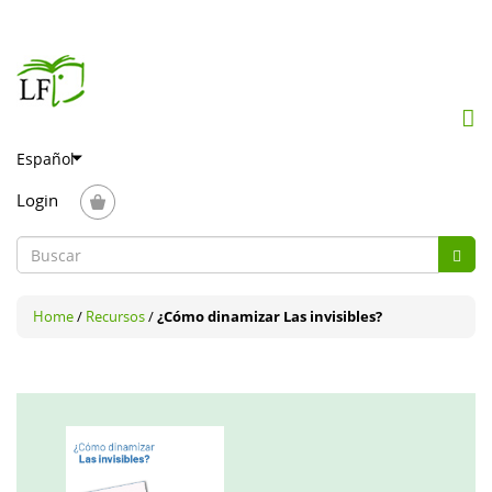
Mob
me
togg
Login
Formulario
Busc
de
Buscar
búsqueda
/
/
¿Cómo dinamizar Las invisibles?
Home
Recursos