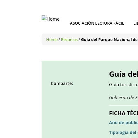
ASOCIACIÓN LECTURA FÁCIL
LI
Home
/
Recursos
/
Guía del Parque Nacional d
Guía de
Comparte:
Guía turístic
Facebook
Twitter
LinkedIn
Google
Pinterest
Whatsapp
Gobierno de 
()
()
()
plus
()
()
()
FICHA TÉC
Año de publi
Tipología de