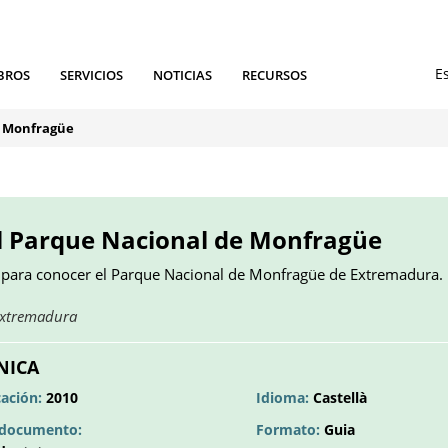
BROS
SERVICIOS
NOTICIAS
RECURSOS
e Monfragüe
l Parque Nacional de Monfragüe
a para conocer el Parque Nacional de Monfragüe de Extremadura.
Obre
Extremadura
en
una
NICA
pestanya
cación:
2010
Idioma:
Castellà
nova
l documento:
Formato:
Guia