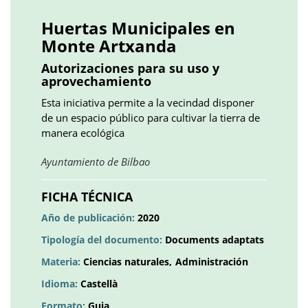
()
()
()
plus
()
()
()
Huertas Municipales en
Monte Artxanda
Autorizaciones para su uso y
aprovechamiento
Esta iniciativa permite a la vecindad disponer
de un espacio público para cultivar la tierra de
manera ecológica
Obre
Ayuntamiento de Bilbao
en
una
FICHA TÉCNICA
pestanya
Año de publicación:
2020
nova
Tipología del documento:
Documents adaptats
Materia:
Ciencias naturales
Administración
Idioma:
Castellà
Formato:
Guia