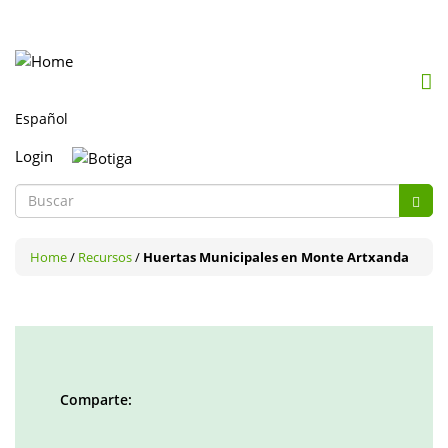
Mob
me
togg
Login
Formulario
Busc
de
Buscar
búsqueda
Home
/
Recursos
/
Huertas Municipales en Monte Artxanda
Comparte:
Facebook
Twitter
LinkedIn
Google
Pinterest
Whatsapp