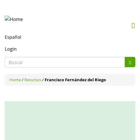
Mob
me
togg
Login
Formulario
de
Buscar
búsqueda
Home
/
Recursos
/
Francisco Fernández del Riego