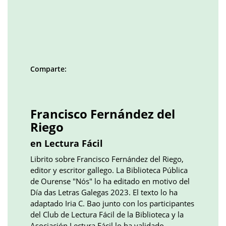
Comparte:
Facebook
Twitter
LinkedIn
Google
Pinterest
Whatsapp
()
()
()
plus
()
()
()
Francisco Fernández del
Riego
en Lectura Fácil
Librito sobre Francisco Fernández del Riego,
editor y escritor gallego. La Biblioteca Pública
de Ourense "Nós" lo ha editado en motivo del
Día das Letras Galegas 2023. El texto lo ha
adaptado Iria C. Bao junto con los participantes
del Club de Lectura Fácil de la Biblioteca y la
Asociación Lectura Fácil lo ha validado.