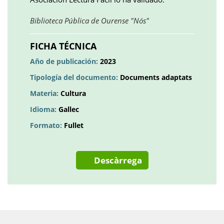
Obre
Biblioteca Pública de Ourense "Nós"
en
una
FICHA TÉCNICA
pestanya
Año de publicación:
2023
nova
Tipología del documento:
Documents adaptats
Materia:
Cultura
Idioma:
Gallec
Formato:
Fullet
Descàrrega