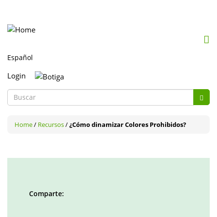
Mob
me
togg
Login
Formulario
de
Buscar
búsqueda
Home
/
Recursos
/
¿Cómo dinamizar Colores Prohibidos?
Comparte:
Facebook
Twitter
LinkedIn
Google
Pinterest
Whatsapp