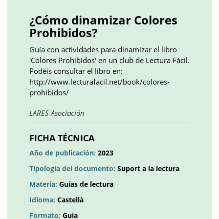
()
()
()
plus
()
()
()
¿Cómo dinamizar Colores
Prohibidos?
Guía con actividades para dinamizar el libro
'Colores Prohibidos' en un club de Lectura Fácil.
Podéis consultar el libro en:
http://www.lecturafacil.net/book/colores-
prohibidos/
Obre
LARES Asociación
en
una
FICHA TÉCNICA
pestanya
Año de publicación:
2023
nova
Tipología del documento:
Suport a la lectura
Materia:
Guías de lectura
Idioma:
Castellà
Formato:
Guia