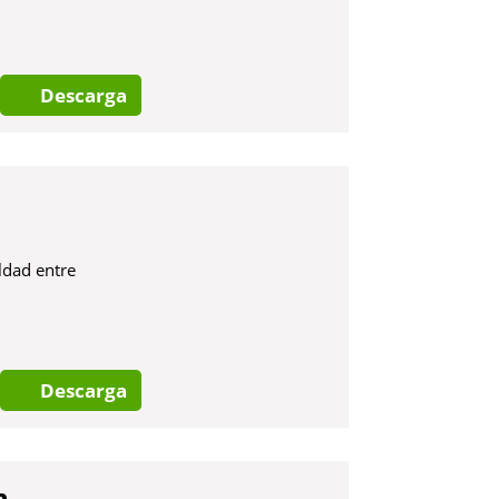
Descarga
ldad entre
Descarga
n