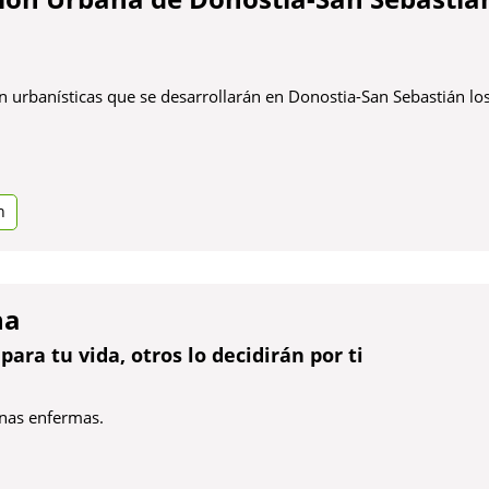
 urbanísticas que se desarrollarán en Donostia-San Sebastián lo
e
n
tanya
a
na
para tu vida, otros lo decidirán por ti
onas enfermas.