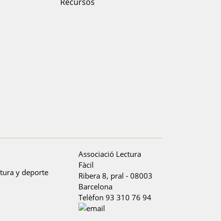
Recursos
Associació Lectura
Fàcil
Ribera 8, pral
-
08003
Barcelona
Telèfon
93 310 76 94