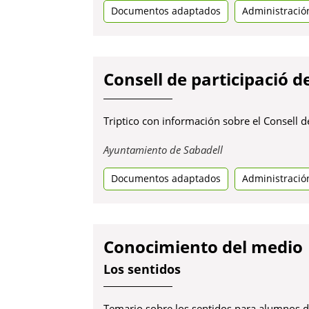
Documentos adaptados
una
Administració
pestanya
nova
Consell de participació d
Triptico con información sobre el Consell de
Obre
Ayuntamiento de Sabadell
en
Documentos adaptados
una
Administració
pestanya
nova
Conocimiento del medio
Los sentidos
Temario sobre los sentidos para alumnos d