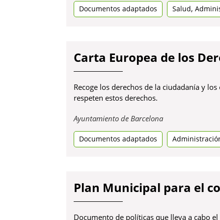
,
Documentos adaptados
una
Salud
Adminis
pestanya
nova
Carta Europea de los D
Recoge los derechos de la ciudadanía y lo
respeten estos derechos.
Obre
Ayuntamiento de Barcelona
en
Documentos adaptados
una
Administració
pestanya
nova
Plan Municipal para el c
Documento de políticas que lleva a cabo e