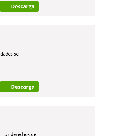
Descarga
udades se
Descarga
r los derechos de