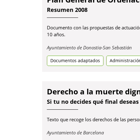
Resumen 2008
Documento con las propuestas de actuación
10 años.
Obr
Ayuntamiento de Donostia-San Sebastián
en
Documentos adaptados
Administració
una
pes
nov
Derecho a la muerte dig
Si tu no decides qué final deseas 
Texto que recoge los derechos de las pers
Obre
Ayuntamiento de Barcelona
en