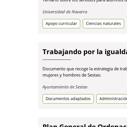
Obre
Universidad de Navarra
en
Apoyo curricular
Ciencias naturales
una
pestanya
nova
Trabajando por la iguald
Documento que recoge la estrategia de trab
mujeres y hombres de Sestao.
Obre
Ayuntamiento de Sestao
en
Documentos adaptados
una
Administració
pestanya
nova
Plan General de Ordenac