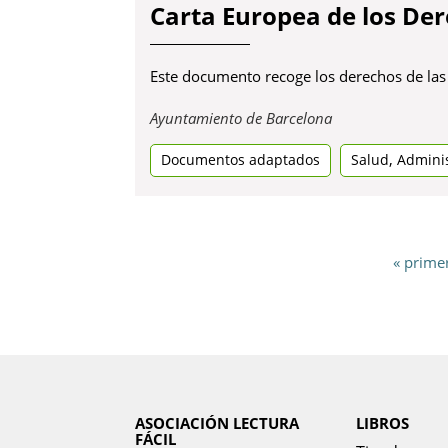
Carta Europea de los Der
Este documento recoge los derechos de las
Obre
Ayuntamiento de Barcelona
en
,
Documentos adaptados
una
Salud
Adminis
pestanya
nova
« prime
ASOCIACIÓN LECTURA
LIBROS
FÁCIL