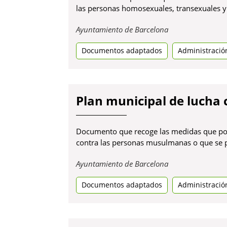
las personas homosexuales, transexuales y 
Obre
Ayuntamiento de Barcelona
en
Documentos adaptados
una
Administració
pestanya
nova
Plan municipal de lucha 
Documento que recoge las medidas que pon
contra las personas musulmanas o que se per
Obre
Ayuntamiento de Barcelona
en
Documentos adaptados
una
Administració
pestanya
nova