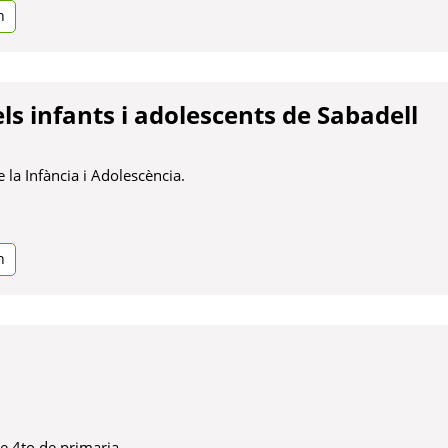
n
els infants i adolescents de Sabadell
 la Infància i Adolescència.
n
e 4to de primaria.