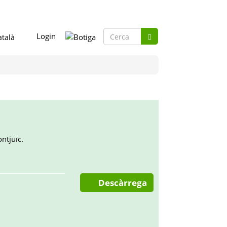
Formulari
Login
de
Cerca
cerca
ntjuïc.
Descàrrega