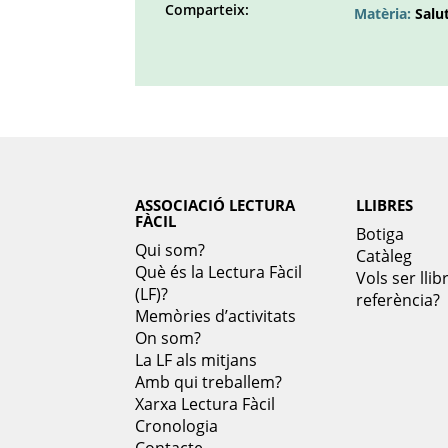
Comparteix:
Matèria:
Salu
Facebook
Twitter
LinkedIn
Google
Pinterest
Whatsapp
()
()
()
plus
()
()
()
ASSOCIACIÓ LECTURA
LLIBRES
FÀCIL
Botiga
Qui som?
Catàleg
Què és la Lectura Fàcil
Vols ser llib
(LF)?
referència?
Memòries d’activitats
On som?
La LF als mitjans
Amb qui treballem?
Xarxa Lectura Fàcil
Cronologia