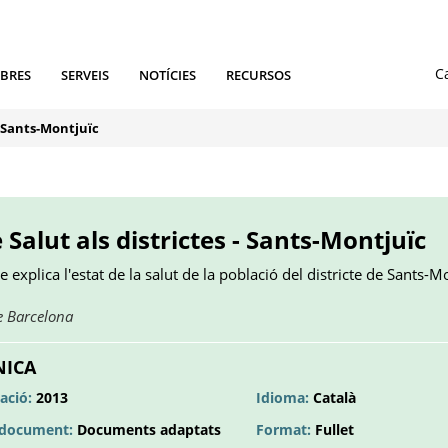
IBRES
SERVEIS
NOTÍCIES
RECURSOS
- Sants-Montjuïc
Salut als districtes - Sants-Montjuïc
xplica l'estat de la salut de la població del districte de Sants-Mo
Obre
e Barcelona
en
una
NICA
pestanya
ació:
2013
Idioma:
Català
nova
l document:
Documents adaptats
Format:
Fullet