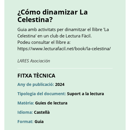
()
()
()
plus
()
()
()
¿Cómo dinamizar La
Celestina?
Guia amb activitats per dinamitzar el llibre 'La
Celestina' en un club de Lectura Fàcil.
Podeu consultar el llibre a:
https://www.lecturafacil.net/book/la-celestina/
Obre
LARES Asociación
en
una
FITXA TÈCNICA
pestanya
Any de publicació:
2024
nova
Tipologia del document:
Suport a la lectura
Matèria:
Guies de lectura
Idioma:
Castellà
Format:
Guia