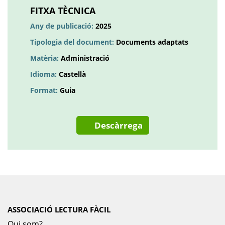
una
FITXA TÈCNICA
pestanya
Any de publicació:
2025
nova
Tipologia del document:
Documents adaptats
Matèria:
Administració
Idioma:
Castellà
Format:
Guia
Descàrrega
ASSOCIACIÓ LECTURA FÀCIL
Qui som?