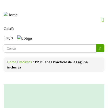
Mob
me
togg
Login
Formulari
de
Cerca
cerca
Home
/
Recursos
/
111 Buenas Prácticas de la Laguna
inclusiva