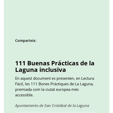
Comparteix:
Facebook
Twitter
LinkedIn
Google
Pinterest
Whatsapp
()
()
()
plus
()
()
()
111 Buenas Prácticas de la
Laguna inclusiva
En aquest document es presenten, en Lectura
Fàcil, les 111 Bones Pràctiques de La Laguna,
premiada com la ciutat europea més
accessible.
Obre
Ayuntamiento de San Cristóbal de la Laguna
en