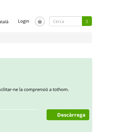
Formulari
Login
Cerca
de
Cerca
cerca
acilitar-ne la comprensió a tothom.
Descàrrega