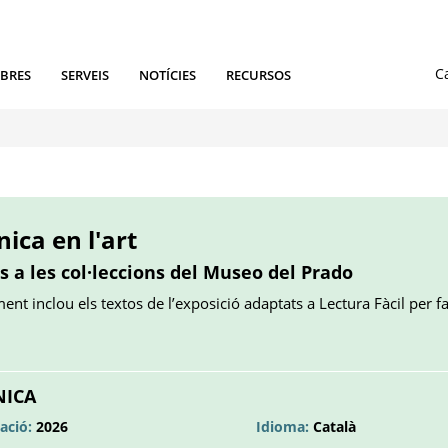
IBRES
SERVEIS
NOTÍCIES
RECURSOS
ica en l'art
s a les col·leccions del Museo del Prado
nt inclou els textos de l’exposició adaptats a Lectura Fàcil per f
bre
na
NICA
stanya
ació:
2026
Idioma:
Català
va