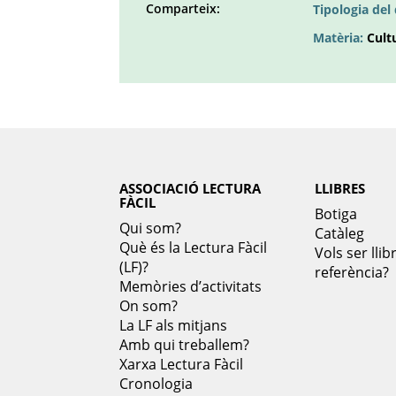
Comparteix:
Tipologia de
Facebook
Twitter
LinkedIn
Google
Pinterest
Whatsapp
Matèria:
Cult
()
()
()
plus
()
()
()
ASSOCIACIÓ LECTURA
LLIBRES
FÀCIL
Botiga
Qui som?
Catàleg
Què és la Lectura Fàcil
Vols ser llib
(LF)?
referència?
Memòries d’activitats
On som?
La LF als mitjans
Amb qui treballem?
Xarxa Lectura Fàcil
Cronologia