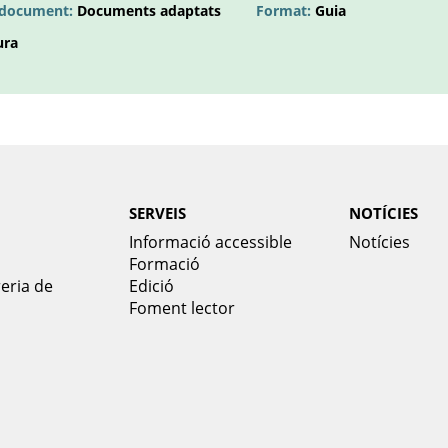
l document:
Documents adaptats
Format:
Guia
ura
SERVEIS
NOTÍCIES
Informació accessible
Notícies
Formació
reria de
Edició
Foment lector