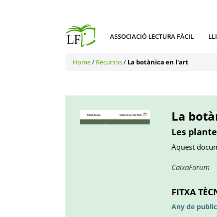
ASSOCIACIÓ LECTURA FÀCIL
LL
Home
/
Recursos
/
La botànica en l'art
La botàn
Les plante
Aquest docume
O
CaixaForum
en
u
FITXA TÈC
pe
Any de public
no