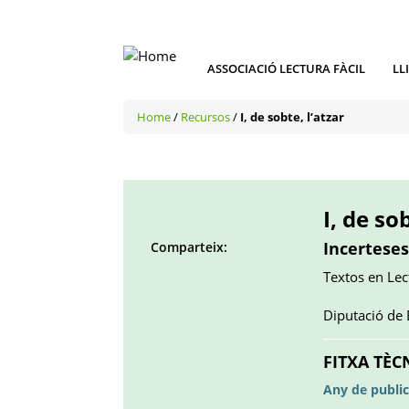
ASSOCIACIÓ LECTURA FÀCIL
LL
Home
/
Recursos
/
I, de sobte, l’atzar
I, de so
Incerteses
Comparteix:
Facebook
Twitter
LinkedIn
Google
Pinterest
Whatsapp
Textos en Lect
()
()
()
plus
()
()
()
Diputació de
FITXA TÈC
Any de public