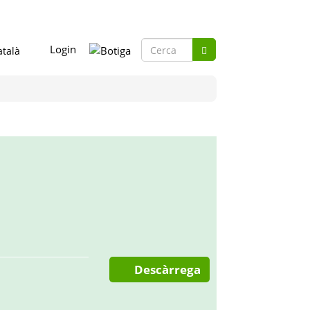
Formulari
Login
Cerca
de
Cerca
cerca
Descàrrega