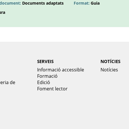
l document:
Documents adaptats
Format:
Guia
ura
SERVEIS
NOTÍCIES
Informació accessible
Notícies
Formació
reria de
Edició
Foment lector