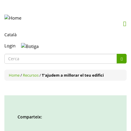
Mob
me
togg
Login
Formulari
de
Cerca
cerca
Home
/
Recursos
/
T'ajudem a millorar el teu edifici
Comparteix:
Facebook
Twitter
LinkedIn
Google
Pinterest
Whatsapp