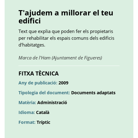
()
()
()
plus
()
()
()
T'ajudem a millorar el teu
edifici
Text que explia que poden fer els propietaris
per rehabilitar els espais comuns dels edificis
d'habitatges.
Obre
Marca de l'Ham (Ajuntament de Figueres)
en
una
FITXA TÈCNICA
pestanya
Any de publicació:
2009
nova
Tipologia del document:
Documents adaptats
Matèria:
Administració
Idioma:
Català
Format:
Tríptic