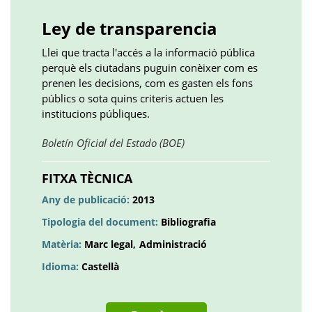
()
()
()
plus
()
()
()
Ley de transparencia
Llei que tracta l'accés a la informació pública
perquè els ciutadans puguin conèixer com es
prenen les decisions, com es gasten els fons
públics o sota quins criteris actuen les
institucions públiques.
Obre
Boletín Oficial del Estado (BOE)
en
una
FITXA TÈCNICA
pestanya
Any de publicació:
2013
nova
Tipologia del document:
Bibliografia
Matèria:
Marc legal
Administració
Idioma:
Castellà