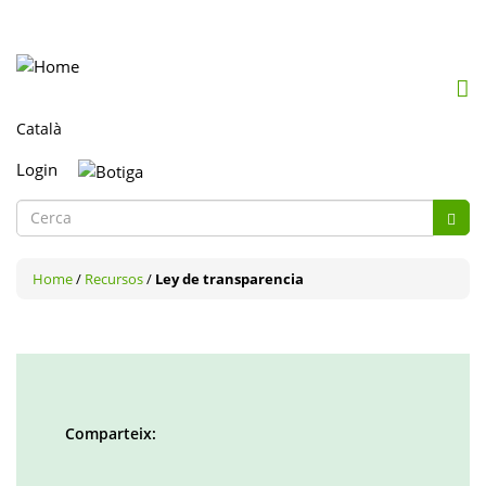
Mob
me
togg
Login
Formulari
Cerc
de
Cerca
cerca
Home
/
Recursos
/
Ley de transparencia
Comparteix:
Facebook
Twitter
LinkedIn
Google
Pinterest
Whatsapp