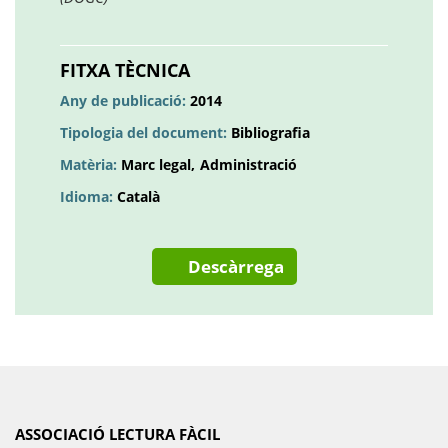
Obre
en
una
FITXA TÈCNICA
pestanya
Any de publicació:
2014
nova
Tipologia del document:
Bibliografia
Matèria:
Marc legal
Administració
Idioma:
Català
Descàrrega
ASSOCIACIÓ LECTURA FÀCIL