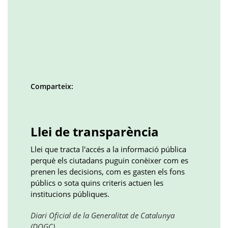
Comparteix:
Facebook
Twitter
LinkedIn
Google
Pinterest
Whatsapp
()
()
()
plus
()
()
()
Llei de transparència
Llei que tracta l'accés a la informació pública
perquè els ciutadans puguin conèixer com es
prenen les decisions, com es gasten els fons
públics o sota quins criteris actuen les
institucions públiques.
Diari Oficial de la Generalitat de Catalunya
(DOGC)