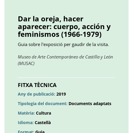
Facebook
Twitter
LinkedIn
Google
Pinterest
Whatsapp
()
()
()
plus
()
()
()
Dar la oreja, hacer
aparecer: cuerpo, acción y
feminismos (1966-1979)
Guia sobre l'exposició per gaudir de la visita.
Museo de Arte Contemporáneo de Castilla y León
(MUSAC)
Obre
en
una
FITXA TÈCNICA
pestanya
Any de publicació:
2019
nova
Tipologia del document:
Documents adaptats
Matèria:
Cultura
Idioma:
Castellà
Format:
Guia