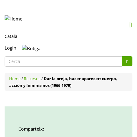
Mob
me
togg
Login
Formulari
Cerc
de
Cerca
cerca
Home
/
Recursos
/
Dar la oreja, hacer aparecer: cuerpo,
acción y feminismos (1966-1979)
Comparteix: