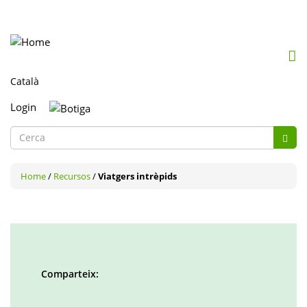
Mob
me
togg
Login
Formulari
de
Cerca
cerca
Home
/
Recursos
/
Viatgers intrèpids
Comparteix:
Facebook
Twitter
LinkedIn
Google
Pinterest
Whatsapp