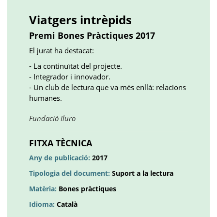
()
()
()
plus
()
()
()
Viatgers intrèpids
Premi Bones Pràctiques 2017
El jurat ha destacat:
- La continuïtat del projecte.
- Integrador i innovador.
- Un club de lectura que va més enllà: relacions
humanes.
Obre
Fundació Iluro
en
una
FITXA TÈCNICA
pestanya
Any de publicació:
2017
nova
Tipologia del document:
Suport a la lectura
Matèria:
Bones pràctiques
Idioma:
Català