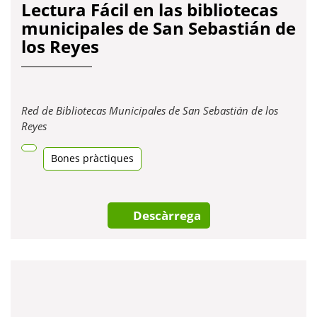
los Reyes
Red de Bibliotecas Municipales de San Sebastián de los
Obre
Reyes
en
una
Bones pràctiques
pestanya
nova
Descàrrega