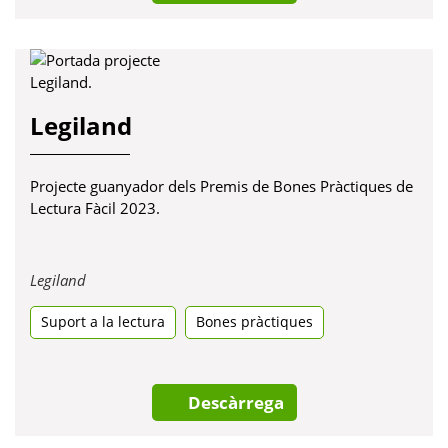
Legiland
Projecte guanyador dels Premis de Bones Pràctiques de
Lectura Fàcil 2023.
Obre
Legiland
en
Suport a la lectura
una
Bones pràctiques
pestanya
nova
Descàrrega