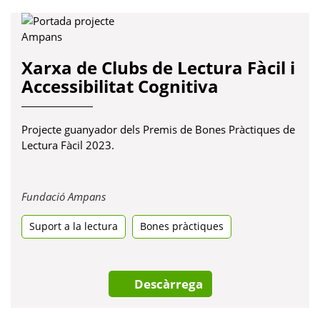
Xarxa de Clubs de Lectura Fàcil i
Accessibilitat Cognitiva
Projecte guanyador dels Premis de Bones Pràctiques de
Lectura Fàcil 2023.
Obre
Fundació Ampans
en
Suport a la lectura
una
Bones pràctiques
pestanya
nova
Descàrrega
Red de clubs de Lectura Fácil y