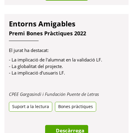
Entorns Amigables
Premi Bones Pràctiques 2022
El jurat ha destacat:
- La implicació de l'alumnat en la validació LF.
- La globalitat del projecte.
- La implicació d'usuaris LF.
Obre
CPEE Gargasindi i Fundación Puente de Letras
en
Suport a la lectura
Bones pràctiques
una
pestanya
nova
Descàrrega