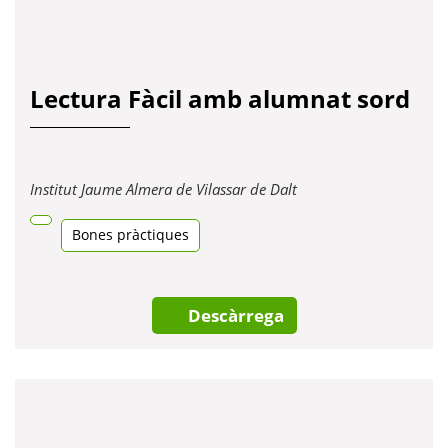
Lectura Fàcil amb alumnat sord
Obre
Institut Jaume Almera de Vilassar de Dalt
en
una
Bones pràctiques
pestanya
nova
Descàrrega