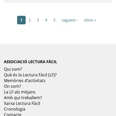
1
2
3
4
5
següent ›
últim »
ASSOCIACIÓ LECTURA FÀCIL
Qui som?
Què és la Lectura Fàcil (LF)?
Memòries d’activitats
On som?
La LF als mitjans
Amb qui treballem?
Xarxa Lectura Fàcil
Cronologia
Contacte
LLIBRES
Botiga