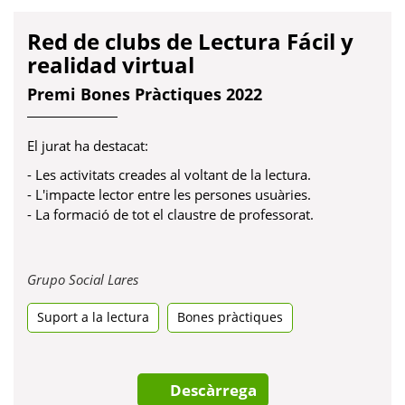
realidad virtual
Premi Bones Pràctiques 2022
El jurat ha destacat:
- Les activitats creades al voltant de la lectura.
- L'impacte lector entre les persones usuàries.
- La formació de tot el claustre de professorat.
Obre
Grupo Social Lares
en
Suport a la lectura
una
Bones pràctiques
pestanya
nova
Descàrrega