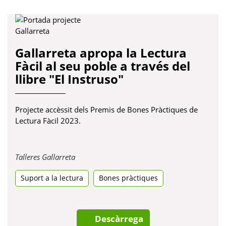
Gallarreta apropa la Lectura
Fàcil al seu poble a través del
llibre "El Instruso"
Projecte accèssit dels Premis de Bones Pràctiques de
Lectura Fàcil 2023.
Obre
Talleres Gallarreta
en
Suport a la lectura
una
Bones pràctiques
pestanya
nova
Descàrrega