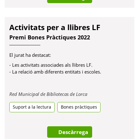
Activitats per a llibres LF
Premi Bones Pràctiques 2022
El jurat ha destacat:
- Les activitats associades als llibres LF.
- La relació amb diferents entitats i escoles.
Obre
Red Municipal de Bibliotecas de Lorca
en
Suport a la lectura
Bones pràctiques
una
pestanya
nova
Descàrrega