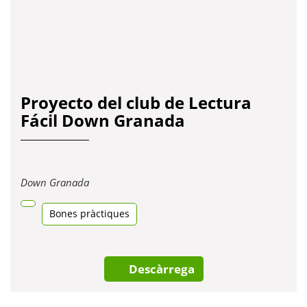
Proyecto del club de Lectura
Fácil Down Granada
Obre
Down Granada
en
una
Bones pràctiques
pestanya
nova
Descàrrega
La vuelta al mundo en 80 días