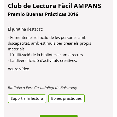
Club de Lectura Fàcil AMPANS
Premio Buenas Prácticas 2016
El jurat ha destacat:
- Fomenten el rol actiu de les persones amb
discapacitat, amb estímuls per crear els propis
materials.
- L'utilització de la biblioteca com a recurs.
- La diversificació d'activitats creatives.
Veure vídeo
Obre
Biblioteca Pere Casaldàliga de Balsareny
en
Suport a la lectura
Bones pràctiques
una
pestanya
nova