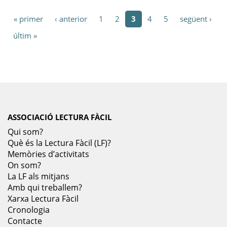
« primer
‹ anterior
1
2
3
4
5
següent ›
últim »
ASSOCIACIÓ LECTURA FÀCIL
Qui som?
Què és la Lectura Fàcil (LF)?
Memòries d’activitats
On som?
La LF als mitjans
Amb qui treballem?
Xarxa Lectura Fàcil
Cronologia
Contacte