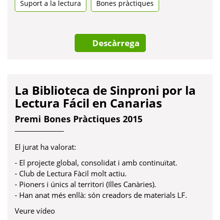
Suport a la lectura
una
Bones pràctiques
pestanya
nova
Descàrrega
La Biblioteca de Sinproni por la
Lectura Fácil en Canarias
Premi Bones Pràctiques 2015
El jurat ha valorat:
- El projecte global, consolidat i amb continuïtat.
- Club de Lectura Fàcil molt actiu.
- Pioners i únics al territori (Illes Canàries).
- Han anat més enllà: són creadors de materials LF.
Veure vídeo