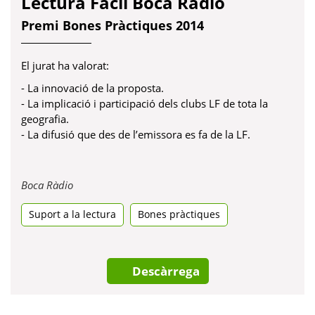
Lectura Fàcil Boca Ràdio
Premi Bones Pràctiques 2014
El jurat ha valorat:
- La innovació de la proposta.
- La implicació i participació dels clubs LF de tota la
geografia.
- La difusió que des de l’emissora es fa de la LF.
Obre
Boca Ràdio
en
Suport a la lectura
una
Bones pràctiques
pestanya
nova
Descàrrega