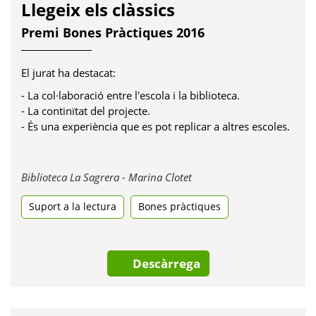
Llegeix els clàssics
Premi Bones Pràctiques 2016
El jurat ha destacat:
- La col·laboració entre l'escola i la biblioteca.
- La continïtat del projecte.
- És una experiència que es pot replicar a altres escoles.
Obre
Biblioteca La Sagrera - Marina Clotet
en
Suport a la lectura
Bones pràctiques
una
pestanya
nova
Descàrrega