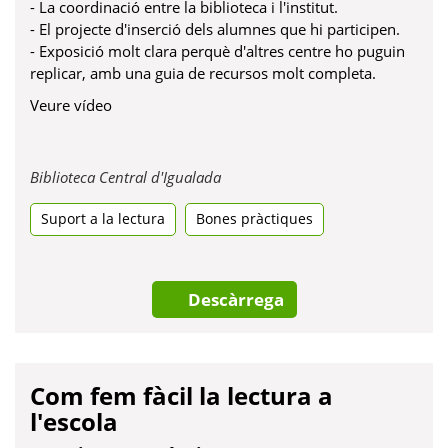
- La coordinació entre la biblioteca i l'institut.
- El projecte d'inserció dels alumnes que hi participen.
- Exposició molt clara perquè d'altres centre ho puguin
replicar, amb una guia de recursos molt completa.
Veure vídeo
Obre
Biblioteca Central d'Igualada
en
Suport a la lectura
Bones pràctiques
una
pestanya
nova
Descàrrega
Com fem fàcil la lectura a
l'escola