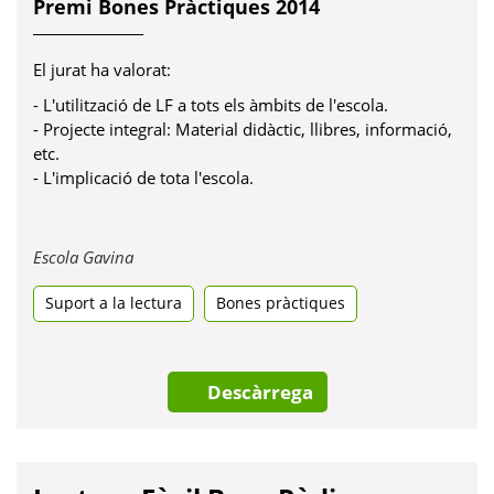
Premi Bones Pràctiques 2014
El jurat ha valorat:
- L'utilització de LF a tots els àmbits de l'escola.
- Projecte integral: Material didàctic, llibres, informació,
etc.
- L'implicació de tota l'escola.
Obre
Escola Gavina
en
Suport a la lectura
una
Bones pràctiques
pestanya
nova
Descàrrega