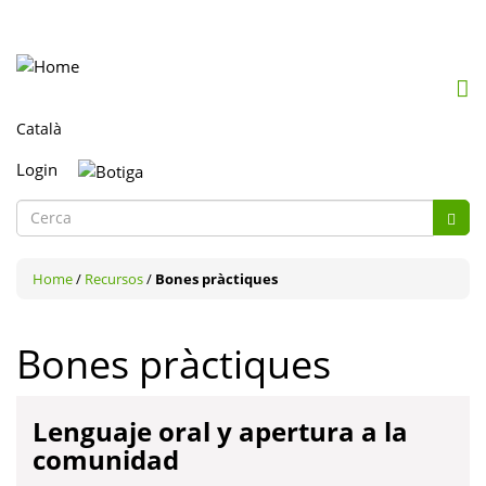
Mob
me
togg
Login
Formulari
de
Cerca
cerca
Home
/
Recursos
/
Bones pràctiques
Bones pràctiques
Lenguaje oral y apertura a la
comunidad