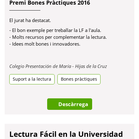
Premi Bones Pràctiques 2016
El jurat ha destacat.
- El bon exemple per treballar la LF a l'aula.
- Molts recursos per complementar la lectura.
- Idees molt bones i innovadores.
Obre
Colegio Presentación de María - Hijas de la Cruz
en
Suport a la lectura
Bones pràctiques
una
pestanya
nova
Descàrrega
Lectura Fácil en la Universidad