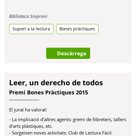
Obre
Biblioteca Sinproni
en
Suport a la lectura
una
Bones pràctiques
pestanya
nova
Descàrrega
Leer, un derecho de todos
Premi Bones Pràctiques 2015
El jurat ha valorat:
- La implicació d'altres agents: gremi de llibreters, tallers
d'arts plàstiques, etc.
- Sorgeixen noves activitats: Club de Lectura Fàcil.