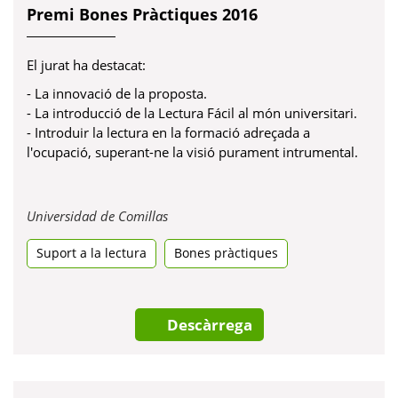
Premi Bones Pràctiques 2016
El jurat ha destacat:
- La innovació de la proposta.
- La introducció de la Lectura Fácil al món universitari.
- Introduir la lectura en la formació adreçada a
l'ocupació, superant-ne la visió purament intrumental.
Obre
Universidad de Comillas
en
Suport a la lectura
una
Bones pràctiques
pestanya
nova
Descàrrega