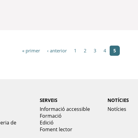
a
« primer
‹ anterior
1
2
3
4
5
SERVEIS
NOTÍCIES
Informació accessible
Notícies
Formació
reria de
Edició
Foment lector