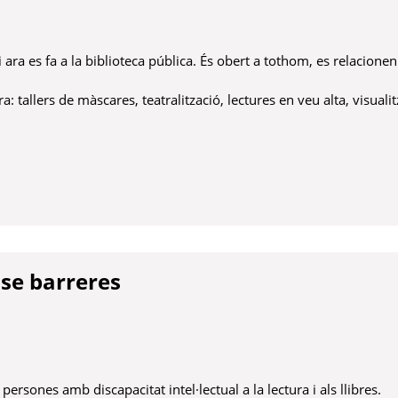
at i ara es fa a la biblioteca pública. És obert a tothom, es relacion
ura: tallers de màscares, teatralització, lectures en veu alta, visuali
se barreres
persones amb discapacitat intel·lectual a la lectura i als llibres.