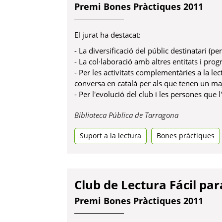
Premi Bones Pràctiques 2011
El jurat ha destacat:
- La diversificació del públic destinatari (
- La col·laboració amb altres entitats i prog
- Per les activitats complementàries a la lec
conversa en català per als que tenen un maj
- Per l'evolució del club i les persones que l
Obre
Biblioteca Pública de Tarragona
en
Suport a la lectura
Bones pràctiques
una
pestanya
nova
Club de Lectura Fácil pa
Premi Bones Pràctiques 2011