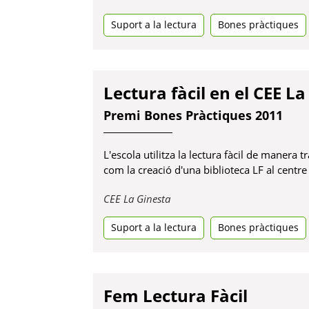
en
Suport a la lectura
una
Bones pràctiques
pestanya
nova
Lectura fàcil en el CEE L
Premi Bones Pràctiques 2011
L'escola utilitza la lectura fàcil de manera
com la creació d'una biblioteca LF al centre
Obre
CEE La Ginesta
en
Suport a la lectura
una
Bones pràctiques
pestanya
nova
Fem Lectura Fàcil