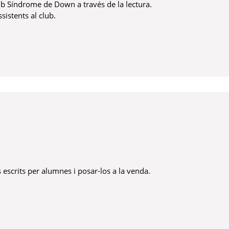
b Síndrome de Down a través de la lectura.
ssistents al club.
ya
res escrits per alumnes i posar-los a la venda.