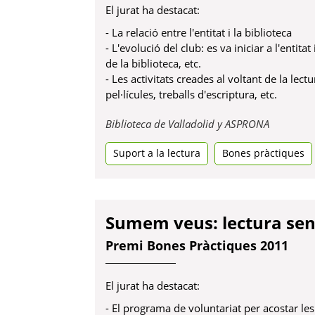
El jurat ha destacat:
- La relació entre l'entitat i la biblioteca
- L'evolució del club: es va iniciar a l'entit
de la biblioteca, etc.
- Les activitats creades al voltant de la lect
pel·lícules, treballs d'escriptura, etc.
Obre
Biblioteca de Valladolid y ASPRONA
en
Suport a la lectura
Bones pràctiques
una
pestanya
nova
Sumem veus: lectura sen
Premi Bones Pràctiques 2011
El jurat ha destacat:
- El programa de voluntariat per acostar les 