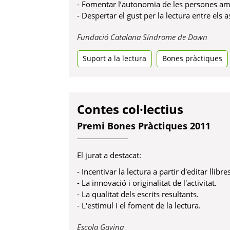
- Fomentar l’autonomia de les persones am
- Despertar el gust per la lectura entre els a
Obre
Fundació Catalana Síndrome de Down
en
Suport a la lectura
Bones pràctiques
una
pestan
nova
Contes col·lectius
Premi Bones Pràctiques 2011
El jurat a destacat:
- Incentivar la lectura a partir d'editar llib
- La innovació i originalitat de l'activitat.
- La qualitat dels escrits resultants.
- L'estímul i el foment de la lectura.
Obre
Escola Gavina