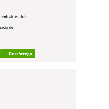
en amb altres clubs
tzació de
Descàrrega