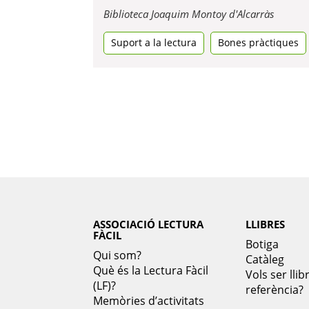
Obre
Biblioteca Joaquim Montoy d'Alcarràs
en
Suport a la lectura
Bones pràctiques
una
pestany
nova
ASSOCIACIÓ LECTURA
LLIBRES
FÀCIL
Botiga
Qui som?
Catàleg
Què és la Lectura Fàcil
Vols ser llib
(LF)?
referència?
Memòries d’activitats