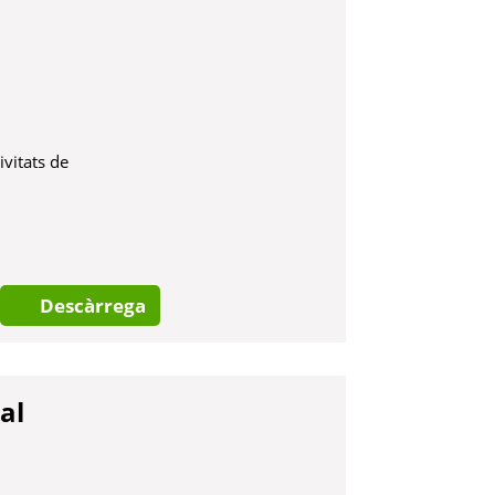
ivitats de
Descàrrega
al