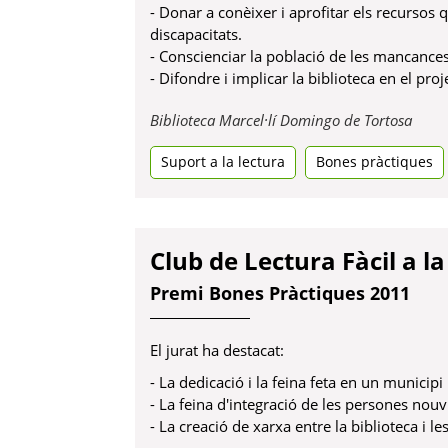
- Donar a conèixer i aprofitar els recursos q
discapacitats.
- Conscienciar la població de les mancances 
- Difondre i implicar la biblioteca en el proj
Obre
Biblioteca Marcel·lí Domingo de Tortosa
en
Suport a la lectura
Bones pràctiques
una
pesta
nova
Club de Lectura Fàcil a 
Premi Bones Pràctiques 2011
El jurat ha destacat:
- La dedicació i la feina feta en un municip
- La feina d'integració de les persones nou
- La creació de xarxa entre la biblioteca i l