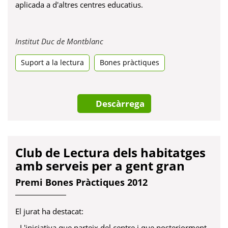
aplicada a d'altres centres educatius.
Obre
Institut Duc de Montblanc
en
Suport a la lectura
Bones pràctiques
una
pestanya
nova
Descàrrega
Club de Lectura dels habitatges
amb serveis per a gent gran
Premi Bones Pràctiques 2012
El jurat ha destacat:
- L'iniciativa que parteix del centre i que posteriorment