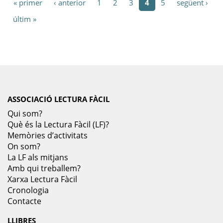
« primer
‹ anterior
1
2
3
4
5
següent ›
últim »
ASSOCIACIÓ LECTURA FÀCIL
Qui som?
Què és la Lectura Fàcil (LF)?
Memòries d’activitats
On som?
La LF als mitjans
Amb qui treballem?
Xarxa Lectura Fàcil
Cronologia
Contacte
LLIBRES