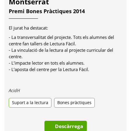
Montserrat
Premi Bones Pràctiques 2014
El jurat ha destacat:
- La transversalitat del projecte. Tots els alumnes del
centre fan tallers de Lectura Fàcil.
- La vinculació de la lectura al projecte curricular del
centre.
- L’impacte lector en tots els alumnes.
- L’aposta del centre per la Lectura Fàcil.
Obre
AcidH
en
Suport a la lectura
una
Bones pràctiques
pestanya
nova
Descàrrega