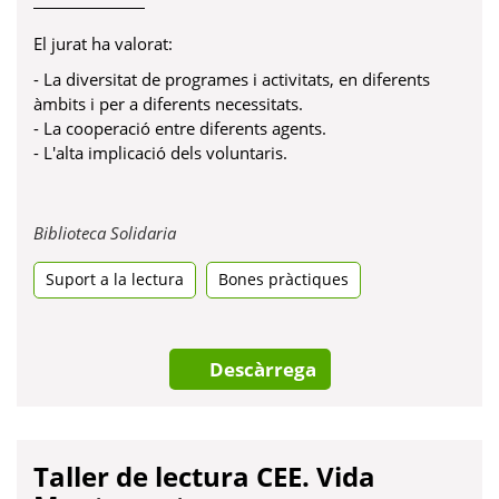
El jurat ha valorat:
- La diversitat de programes i activitats, en diferents
àmbits i per a diferents necessitats.
- La cooperació entre diferents agents.
- L'alta implicació dels voluntaris.
Obre
Biblioteca Solidaria
en
Suport a la lectura
una
Bones pràctiques
pestanya
nova
Descàrrega
Taller de lectura CEE. Vida