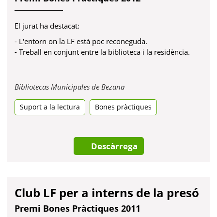
El jurat ha destacat:
- L'entorn on la LF està poc reconeguda.
- Treball en conjunt entre la biblioteca i la residència.
Obre
Bibliotecas Municipales de Bezana
en
Suport a la lectura
Bones pràctiques
una
pestanya
nova
Descàrrega
Club LF per a interns de la presó
Premi Bones Pràctiques 2011