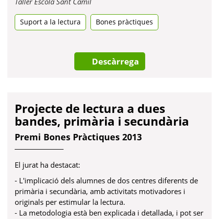
Obre
Taller Escola Sant Camil
en
Suport a la lectura
una
Bones pràctiques
pestanya
nova
Descàrrega
Projecte de lectura a dues
bandes, primària i secundària
Premi Bones Pràctiques 2013
El jurat ha destacat:
- L'implicació dels alumnes de dos centres diferents de
primària i secundària, amb activitats motivadores i
originals per estimular la lectura.
- La metodologia està ben explicada i detallada, i pot ser