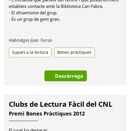
estableix contacte amb la Biblioteca Can Fabra.
- El dinamisme del grup.
- És un grup de gent gran.
Obre
Habitatges Joan Torras
en
Suport a la lectura
una
Bones pràctiques
pestanya
nova
Descàrrega
Clubs de Lectura Fàcil del CNL
Premi Bones Pràctiques 2012
El jurat ha destacat: