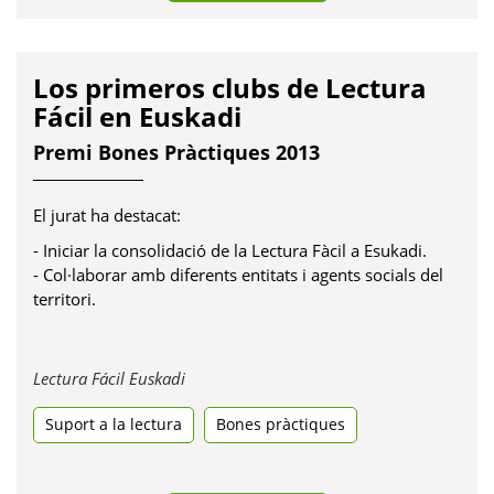
Los primeros clubs de Lectura
Fácil en Euskadi
Premi Bones Pràctiques 2013
El jurat ha destacat:
- Iniciar la consolidació de la Lectura Fàcil a Esukadi.
- Col·laborar amb diferents entitats i agents socials del
territori.
Obre
Lectura Fácil Euskadi
en
Suport a la lectura
una
Bones pràctiques
pestanya
nova