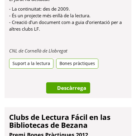
- La continuïtat: des de 2009.
- És un projecte més enllà de la lectura.
- Creació d'un document com a guia d'orientació per a
altres clubs LF.
Obre
CNL de Cornellà de Llobregat
en
Suport a la lectura
Bones pràctiques
una
pestanya
nova
Descàrrega
Clubs de Lectura Fácil en las
Bibliotecas de Bezana
Premi Bones Pràctiques 2012