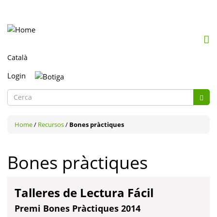
Mob
me
togg
Login
Formulari
de
Cerca
cerca
Home
/
Recursos
/
Bones pràctiques
Bones pràctiques
Talleres de Lectura Fácil
Premi Bones Pràctiques 2014