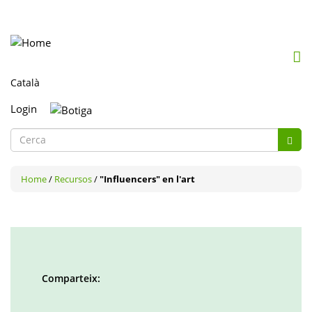
Mob
me
togg
Login
Formulari
de
Cerca
cerca
Home
/
Recursos
/
"Influencers" en l'art
Comparteix:
Facebook
Twitter
LinkedIn
Google
Pinterest
Whatsapp