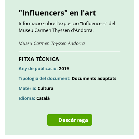
()
()
()
plus
()
()
()
"Influencers" en l'art
Informació sobre l'exposició "Influencers" del
Museu Carmen Thyssen d'Andorra.
Obre
Museu Carmen Thyssen Andorra
en
una
FITXA TÈCNICA
pestanya
Any de publicació:
2019
nova
Tipologia del document:
Documents adaptats
Matèria:
Cultura
Idioma:
Català
Descàrrega