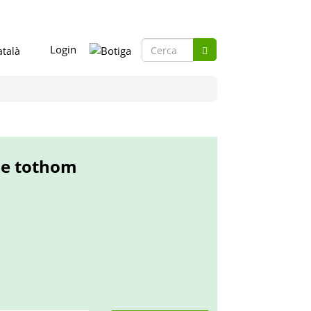
Formulari
Login
de
Cerca
cerca
 de tothom