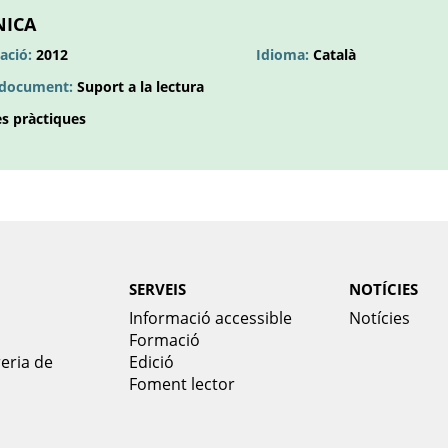
una
NICA
pestanya
ació:
2012
Idioma:
Català
nova
l document:
Suport a la lectura
s pràctiques
SERVEIS
NOTÍCIES
Informació accessible
Notícies
Formació
reria de
Edició
Foment lector