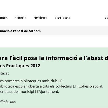
IBRES
SERVEIS
NOTÍCIES
RECURSOS
ormació a l'abast de tothom
ura Fàcil posa la informació a l'abast
es Pràctiques 2012
stacat:
 les primeres biblioteques amb club LF.
biblioteca escolar oberta a tots els col·lectius LF. Cohesió social.
'entitats del municipi i l'Ajuntament.
Obre
Viladecans
en