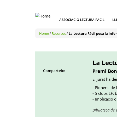
ASSOCIACIÓ LECTURA FÀCIL
LL
Home
/
Recursos
/
La Lectura Fàcil posa la inf
La Lect
Premi Bon
Comparteix:
Facebook
Twitter
LinkedIn
Google
Pinterest
Whatsapp
El jurat ha de
()
()
()
plus
()
()
- Pioners: de
()
- 5 clubs LF: 
- Implicació d
Biblioteca de 