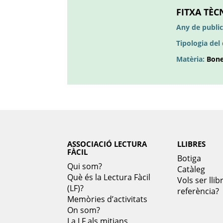
FITXA TÈC
Any de public
Tipologia de
Matèria:
Bone
ASSOCIACIÓ LECTURA
LLIBRES
FÀCIL
Botiga
Qui som?
Catàleg
Què és la Lectura Fàcil
Vols ser llib
(LF)?
referència?
Memòries d’activitats
On som?
La LF als mitjans