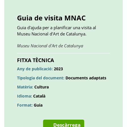
Facebook
Twitter
LinkedIn
Google
Pinterest
Whatsapp
()
()
()
plus
()
()
()
Guia de visita MNAC
Guia d'ajuda per a planificar una visita al
Museu Nacional d'Art de Catalunya.
Obre
Museu Nacional d'Art de Catalunya
en
una
FITXA TÈCNICA
pestanya
Any de publicació:
2023
nova
Tipologia del document:
Documents adaptats
Matèria:
Cultura
Idioma:
Català
Format:
Guia
Descàrrega