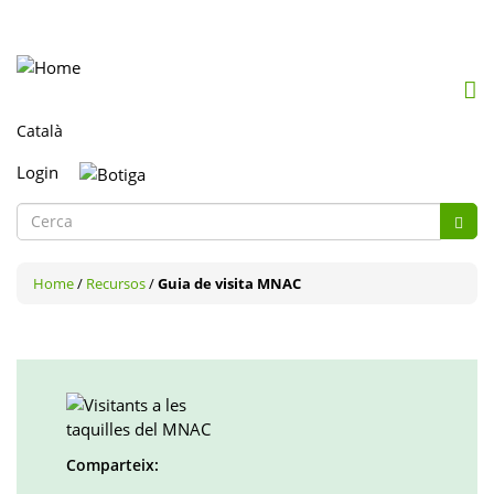
Mob
me
togg
Login
Formulari
de
Cerca
cerca
Home
/
Recursos
/
Guia de visita MNAC
Comparteix: