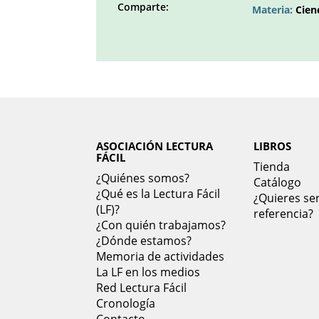
Comparte:
Materia:
Cien
Facebook
Twitter
LinkedIn
Google
Pinterest
Whatsapp
()
()
()
plus
()
()
()
ASOCIACIÓN LECTURA
LIBROS
FÁCIL
Tienda
¿Quiénes somos?
Catálogo
¿Qué es la Lectura Fácil
¿Quieres ser
(LF)?
referencia?
¿Con quién trabajamos?
¿Dónde estamos?
Memoria de actividades
La LF en los medios
Red Lectura Fácil
Cronología
Contacto