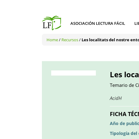
ASOCIACIÓN LECTURA FÁCIL
LI
Home
/
Recursos
/
Les localitats del nostre ent
Les loca
Temario de Ci
Obre
AcidH
en
una
FICHA TÉC
pestany
Año de publi
nova
Tipología de