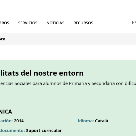
BROS
SERVICIOS
NOTICIAS
RECURSOS
orn
litats del nostre entorn
encias Sociales para alumnos de Primaria y Secundaria con dific
NICA
a
cación:
2014
Idioma:
Català
l documento:
Suport curricular