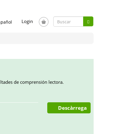
Formulario
Login
Busca
de
Buscar
búsqueda
ultades de comprensión lectora.
Descàrrega