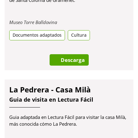
Obre
Museo Torre Balldovina
en
Documentos adaptados
una
Cultura
pestanya
nova
Descarga
La Pedrera - Casa Milà
Guia de visita en Lectura Fácil
Guia adaptada en Lectura Fácil para visitar la casa Milà,
más conocida cómo La Pedrera.