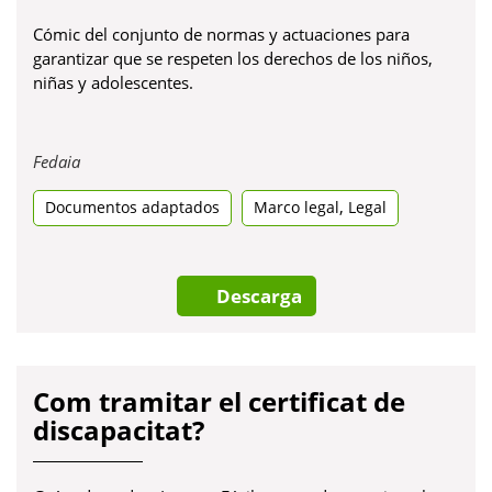
Cómic del conjunto de normas y actuaciones para
garantizar que se respeten los derechos de los niños,
niñas y adolescentes.
Obre
Fedaia
en
,
Documentos adaptados
una
Marco legal
Legal
pestanya
nova
Descarga
Com tramitar el certificat de
discapacitat?