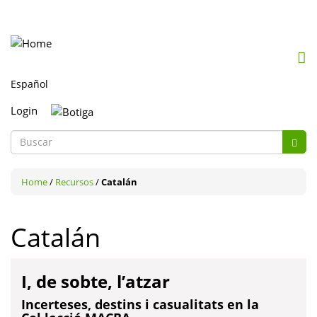
Mob
me
togg
Login
Formulario
de
Buscar
búsqueda
Home
/
Recursos
/
Catalán
Catalán
I, de sobte, l’atzar
Incerteses, destins i casualitats en la