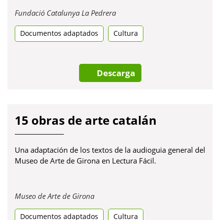
Obre
Fundació Catalunya La Pedrera
en
Documentos adaptados
Cultura
una
pestanya
nova
Descarga
15 obras de arte catalán
Una adaptación de los textos de la audioguia general del
Museo de Arte de Girona en Lectura Fácil.
Obre
Museo de Arte de Girona
en
Documentos adaptados
una
Cultura