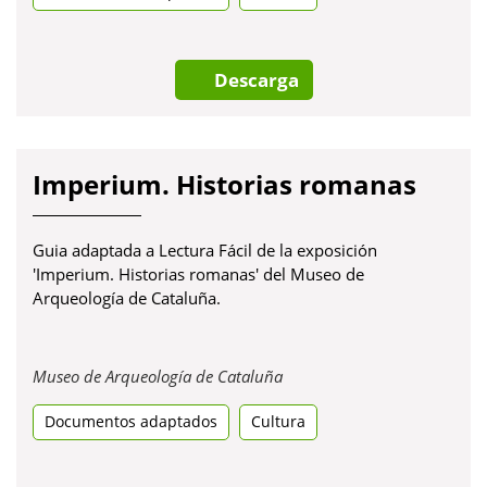
pestanya
nova
Descarga
Imperium. Historias romanas
Guia adaptada a Lectura Fácil de la exposición
'Imperium. Historias romanas' del Museo de
Arqueología de Cataluña.
Obre
Museo de Arqueología de Cataluña
en
Documentos adaptados
Cultura
una
pestanya
nova