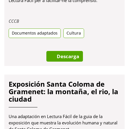
Lectura Fàcil per a facilitar-ne la comprensió.
Obre
CCCB
en
Documentos adaptados
una
Cultura
pestanya
nova
Descarga
Exposición Santa Coloma de
Gramenet: la montaña, el rio, la
ciudad
Una adaptación en Lectura Fácil de la guia de la
exposición que muestra la evolución humana y natural
de Santa Coloma de Gramenet.