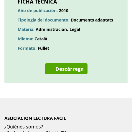
FICHA TÉCNICA
pestanya
Año de publicación:
2010
nova
Tipología del documento:
Documents adaptats
Materia:
Administración
Legal
Idioma:
Català
Formato:
Fullet
Descàrrega
ASOCIACIÓN LECTURA FÁCIL
¿Quiénes somos?