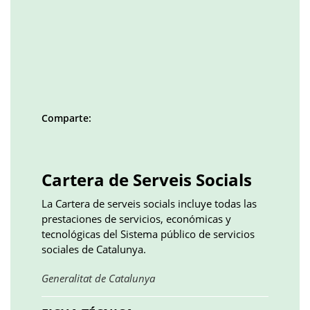
Comparte:
Facebook
Twitter
LinkedIn
Google
Pinterest
Whatsapp
()
()
()
plus
()
()
()
Cartera de Serveis Socials
La Cartera de serveis socials incluye todas las
prestaciones de servicios, económicas y
tecnológicas del Sistema público de servicios
sociales de Catalunya.
Obre
Generalitat de Catalunya
en
una