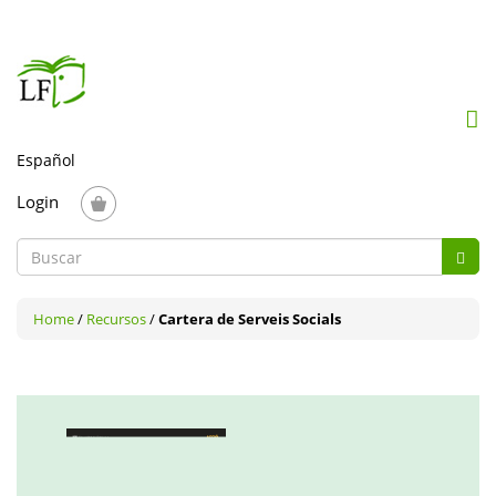
Mob
me
togg
Login
Formulario
Busc
de
Buscar
búsqueda
Home
/
Recursos
/
Cartera de Serveis Socials