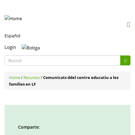
Mob
me
togg
Login
Formulario
de
Buscar
búsqueda
Home
/
Recursos
/
Comunicats ddel centre educatiu a les
famílies en LF
Comparte: