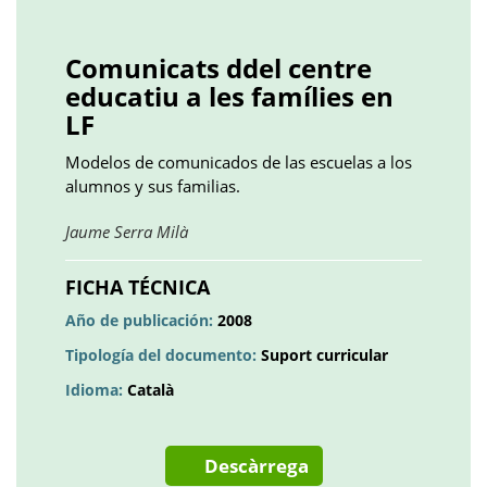
Facebook
Twitter
LinkedIn
Google
Pinterest
Whatsapp
()
()
()
plus
()
()
()
Comunicats ddel centre
educatiu a les famílies en
LF
Modelos de comunicados de las escuelas a los
alumnos y sus familias.
Obre
Jaume Serra Milà
en
una
FICHA TÉCNICA
pestanya
Año de publicación:
2008
nova
Tipología del documento:
Suport curricular
Idioma:
Català
Descàrrega