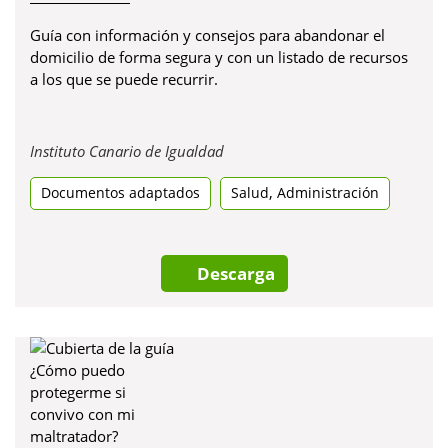
Guía con información y consejos para abandonar el
domicilio de forma segura y con un listado de recursos
a los que se puede recurrir.
Obre
Instituto Canario de Igualdad
en
,
Documentos adaptados
una
Salud
Administración
pestanya
nova
Descarga