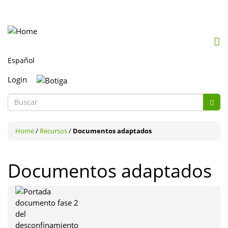
Mob
me
togg
Login
Formulario
Busc
de
Buscar
búsqueda
Home
/
Recursos
/
Documentos adaptados
Documentos adaptados