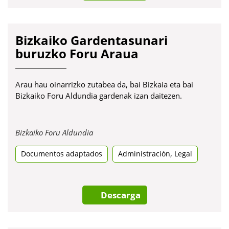
Bizkaiko Gardentasunari
buruzko Foru Araua
Arau hau oinarrizko zutabea da, bai Bizkaia eta bai
Bizkaiko Foru Aldundia gardenak izan daitezen.
Obre
Bizkaiko Foru Aldundia
en
,
Documentos adaptados
una
Administración
Legal
pestanya
nova
Descarga