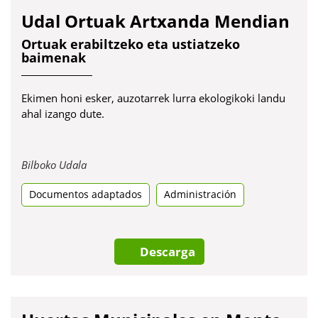
Udal Ortuak Artxanda Mendian
Ortuak erabiltzeko eta ustiatzeko
baimenak
Ekimen honi esker, auzotarrek lurra ekologikoki landu
ahal izango dute.
Obre
Bilboko Udala
en
Documentos adaptados
una
Administración
pestanya
nova
Descarga