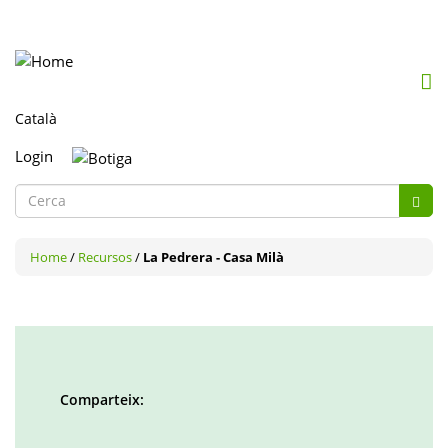
Mob
me
togg
Login
Formulari
de
Cerca
cerca
Home
/
Recursos
/
La Pedrera - Casa Milà
Comparteix:
Facebook
Twitter
LinkedIn
Google
Pinterest
Whatsapp