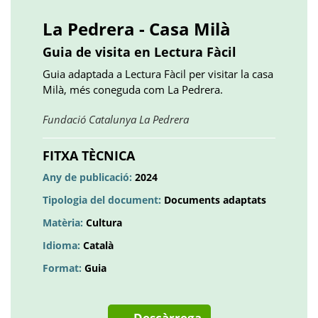
()
()
()
plus
()
()
()
La Pedrera - Casa Milà
Guia de visita en Lectura Fàcil
Guia adaptada a Lectura Fàcil per visitar la casa
Milà, més coneguda com La Pedrera.
Obre
Fundació Catalunya La Pedrera
en
una
FITXA TÈCNICA
pestanya
Any de publicació:
2024
nova
Tipologia del document:
Documents adaptats
Matèria:
Cultura
Idioma:
Català
Format:
Guia
Descàrrega