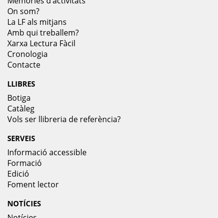
Memòries d’activitats
On som?
La LF als mitjans
Amb qui treballem?
Xarxa Lectura Fàcil
Cronologia
Contacte
LLIBRES
Botiga
Catàleg
Vols ser llibreria de referència?
SERVEIS
Informació accessible
Formació
Edició
Foment lector
NOTÍCIES
Notícies