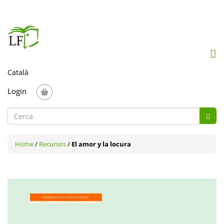
Mob
me
togg
Login
Formulari
Cerc
de
Cerca
cerca
Home
/
Recursos
/
El amor y la locura