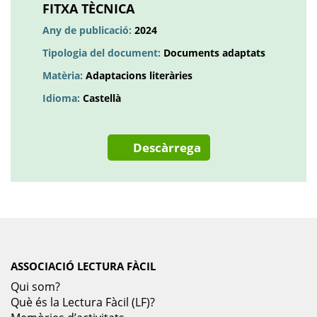
una
FITXA TÈCNICA
pestanya
Any de publicació:
2024
nova
Tipologia del document:
Documents adaptats
Matèria:
Adaptacions literàries
Idioma:
Castellà
Descàrrega
ASSOCIACIÓ LECTURA FÀCIL
Qui som?
Què és la Lectura Fàcil (LF)?