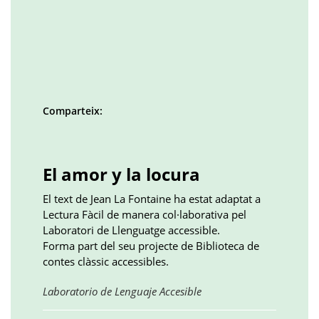
Comparteix:
Facebook
Twitter
LinkedIn
Google
Pinterest
Whatsapp
()
()
()
plus
()
()
()
El amor y la locura
El text de Jean La Fontaine ha estat adaptat a
Lectura Fàcil de manera col·laborativa pel
Laboratori de Llenguatge accessible.
Forma part del seu projecte de Biblioteca de
contes clàssic accessibles.
Obre
Laboratorio de Lenguaje Accesible
en