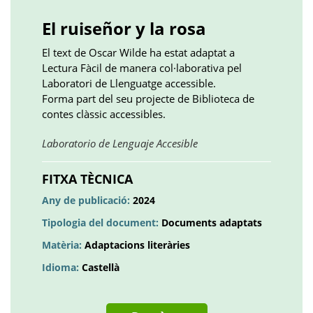
()
()
()
plus
()
()
()
El ruiseñor y la rosa
El text de Oscar Wilde ha estat adaptat a
Lectura Fàcil de manera col·laborativa pel
Laboratori de Llenguatge accessible.
Forma part del seu projecte de Biblioteca de
contes clàssic accessibles.
Obre
Laboratorio de Lenguaje Accesible
en
una
FITXA TÈCNICA
pestanya
Any de publicació:
2024
nova
Tipologia del document:
Documents adaptats
Matèria:
Adaptacions literàries
Idioma:
Castellà