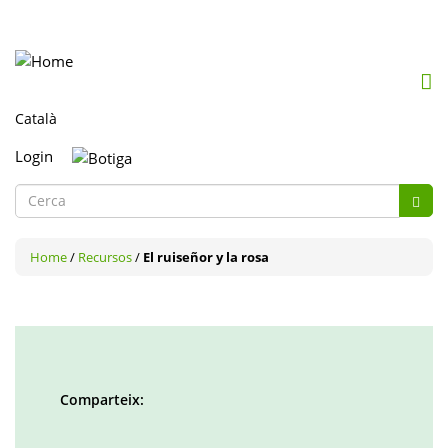
Mob
me
togg
Login
Formulari
de
Cerca
cerca
Home
/
Recursos
/
El ruiseñor y la rosa
Comparteix:
Facebook
Twitter
LinkedIn
Google
Pinterest
Whatsapp