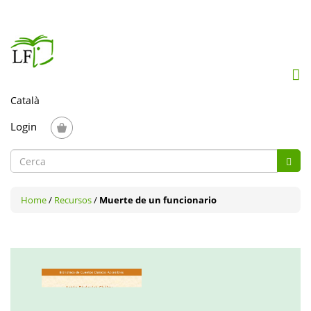
Mob
me
togg
Login
Formulari
Cerc
de
Cerca
cerca
Home
/
Recursos
/
Muerte de un funcionario