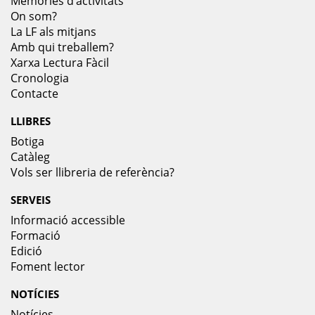
Memòries d’activitats
On som?
La LF als mitjans
Amb qui treballem?
Xarxa Lectura Fàcil
Cronologia
Contacte
LLIBRES
Botiga
Catàleg
Vols ser llibreria de referència?
SERVEIS
Informació accessible
Formació
Edició
Foment lector
NOTÍCIES
Notícies