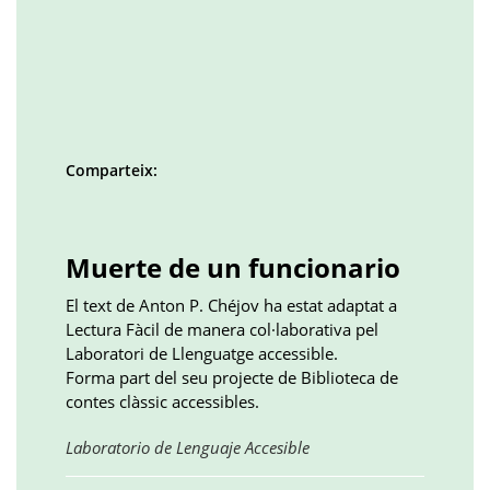
Comparteix:
Facebook
Twitter
LinkedIn
Google
Pinterest
Whatsapp
()
()
()
plus
()
()
()
Muerte de un funcionario
El text de Anton P. Chéjov ha estat adaptat a
Lectura Fàcil de manera col·laborativa pel
Laboratori de Llenguatge accessible.
Forma part del seu projecte de Biblioteca de
contes clàssic accessibles.
Obre
Laboratorio de Lenguaje Accesible
en