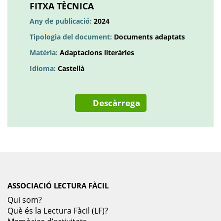
una
FITXA TÈCNICA
pestanya
Any de publicació:
2024
nova
Tipologia del document:
Documents adaptats
Matèria:
Adaptacions literàries
Idioma:
Castellà
Descàrrega
ASSOCIACIÓ LECTURA FÀCIL
Qui som?
Què és la Lectura Fàcil (LF)?