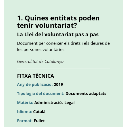
Facebook
Twitter
LinkedIn
Google
Pinterest
Whatsapp
()
()
()
plus
()
()
()
1. Quines entitats poden
tenir voluntariat?
La Llei del voluntariat pas a pas
Document per conèixer els drets i els deures de
les persones voluntàries.
Obre
Generalitat de Catalunya
en
una
FITXA TÈCNICA
pestanya
Any de publicació:
2019
nova
Tipologia del document:
Documents adaptats
Matèria:
Administració
Legal
Idioma:
Català
Format:
Fullet