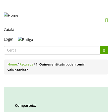
Mob
me
togg
Login
Formulari
Cerc
de
Cerca
cerca
Home
/
Recursos
/
1. Quines entitats poden tenir
voluntariat?
Comparteix: