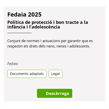
Fedaia 2025
Política de protecció i bon tracte a la
infància i l’adolescència
Conjunt de normes i actuacions per garantir que es
respectin els drets dels nens, nenes i adolescents.
Obre
Fedaia
en
Documents adaptats
una
Legal
pestanya
nova
Descàrrega