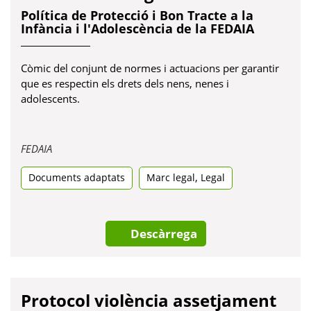
Política de Protecció i Bon Tracte a la
Infància i l'Adolescència de la FEDAIA
Còmic del conjunt de normes i actuacions per garantir
que es respectin els drets dels nens, nenes i
adolescents.
Obre
FEDAIA
en
,
Documents adaptats
una
Marc legal
Legal
pestanya
nova
Descàrrega
Protocol violència assetjament