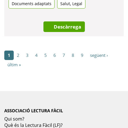
,
Documents adaptats
una
Salut
Legal
pestanya
nova
Descàrrega
1
2
3
4
5
6
7
8
9
següent ›
últim »
ASSOCIACIÓ LECTURA FÀCIL
Qui som?
Què és la Lectura Fàcil (LF)?