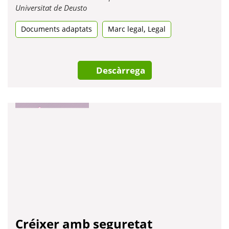
Obre
Universitat de Deusto
en
,
Documents adaptats
una
Marc legal
Legal
pestanya
nova
Descàrrega
Créixer amb seguretat