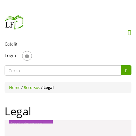
Mob
me
togg
Login
Formulari
Cerc
de
Cerca
cerca
Home
/
Recursos
/
Legal
Legal