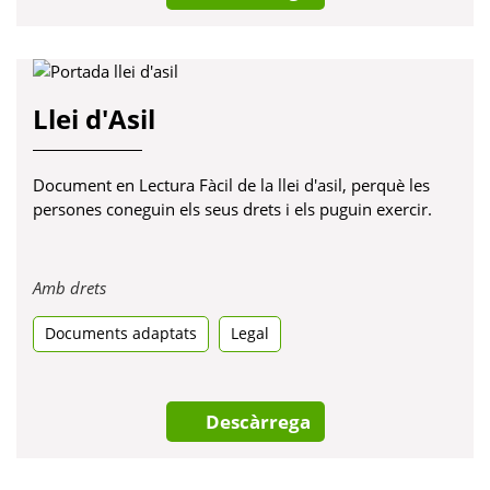
Llei d'Asil
Document en Lectura Fàcil de la llei d'asil, perquè les
persones coneguin els seus drets i els puguin exercir.
Obre
Amb drets
en
Documents adaptats
una
Legal
pestanya
nova
Descàrrega