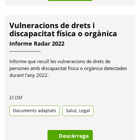
Vulneracions de drets i
discapacitat física o orgànica
Informe Radar 2022
Informe que recull les vulneracions de drets de
persones amb discapacitat física o orgànica detectades
durant l'any 2022.
Obre
ECOM
en
,
Documents adaptats
una
Salut
Legal
pestanya
nova
Descàrrega