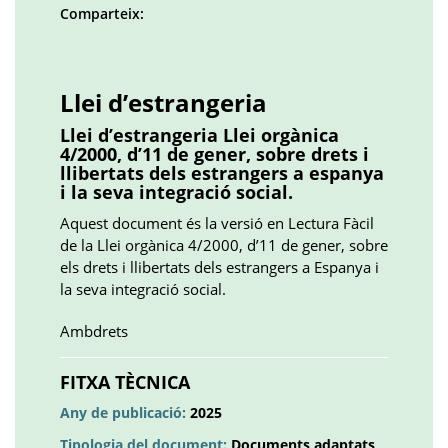
Comparteix:
Facebook
Twitter
LinkedIn
Google
Pinterest
Whatsapp
()
()
()
plus
()
()
()
Llei d’estrangeria
Llei d’estrangeria Llei orgànica
4/2000, d’11 de gener, sobre drets i
llibertats dels estrangers a espanya
i la seva integració social.
Aquest document és la versió en Lectura Fàcil
de la Llei orgànica 4/2000, d’11 de gener, sobre
els drets i llibertats dels estrangers a Espanya i
la seva integració social.
Ambdrets
FITXA TÈCNICA
Any de publicació:
2025
Tipologia del document:
Documents adaptats