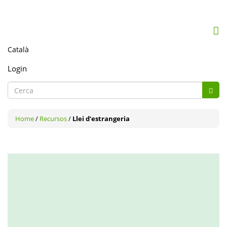
Mob
me
togg
Login
Formulari
de
Cerca
cerca
Home
/
Recursos
/
Llei d’estrangeria