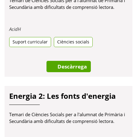
Temari de Ciències Socials per a l'alumnat de Primària i
Secundària amb dificultats de comprensió lectora.
Obre
AcidH
en
Suport curricular
una
Ciències socials
pestanya
nova
Descàrrega
Energia 2: Les fonts d'energia
Temari de Ciències Socials per a l'alumnat de Primària i
Secundària amb dificultats de comprensió lectora.