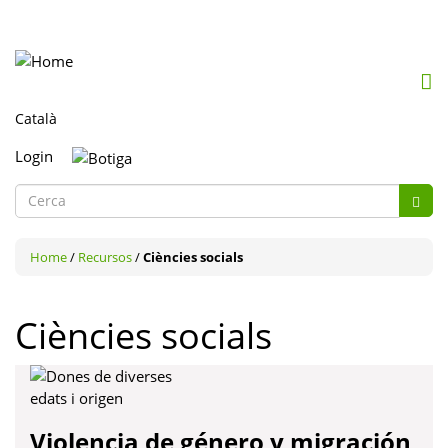
Mob
me
togg
Login
Formulari
de
Cerca
cerca
Home
/
Recursos
/
Ciències socials
Ciències socials
Violencia de género y migración