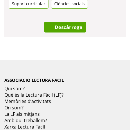
Suport curricular
una
Ciències socials
pestanya
nova
Descàrrega
ASSOCIACIÓ LECTURA FÀCIL
Qui som?
Què és la Lectura Fàcil (LF)?
Memòries d’activitats
On som?
La LF als mitjans
Amb qui treballem?
Xarxa Lectura Fàcil