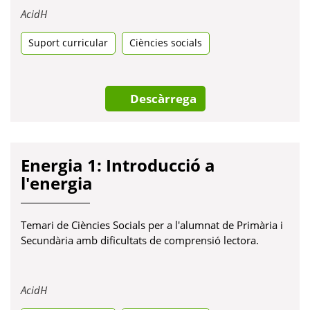
Obre
AcidH
en
Suport curricular
una
Ciències socials
pestanya
nova
Descàrrega
Energia 1: Introducció a
l'energia
Temari de Ciències Socials per a l'alumnat de Primària i
Secundària amb dificultats de comprensió lectora.
Obre
AcidH
en