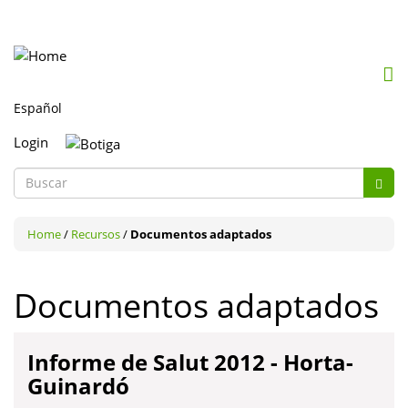
Mob
me
togg
Login
Formulario
Busc
de
Buscar
búsqueda
Home
/
Recursos
/
Documentos adaptados
Documentos adaptados
Informe de Salut 2012 - Horta-
Guinardó