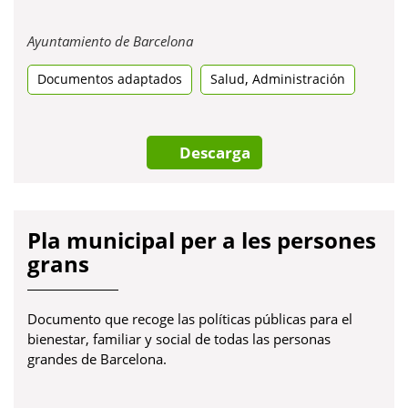
Obre
Ayuntamiento de Barcelona
en
,
Documentos adaptados
una
Salud
Administración
pestanya
nova
Descarga
Pla municipal per a les persones
grans
Documento que recoge las políticas públicas para el
bienestar, familiar y social de todas las personas
grandes de Barcelona.