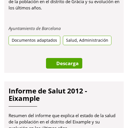
de la población en el distrito de Gràcia y su evolución en
los últimos años.
Obre
Ayuntamiento de Barcelona
en
,
Documentos adaptados
una
Salud
Administración
pestanya
nova
Descarga
Informe de Salut 2012 -
Eixample
Resumen del informe que explica el estado de la salud
de la población en el distrito del Eixample y su
evolución en los últimos años.