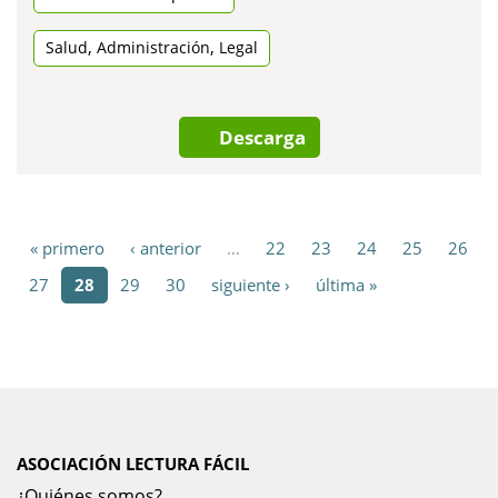
pestanya
nova
,
,
Salud
Administración
Legal
Descarga
« primero
‹ anterior
…
22
23
24
25
26
27
28
29
30
siguiente ›
última »
ASOCIACIÓN LECTURA FÁCIL
¿Quiénes somos?