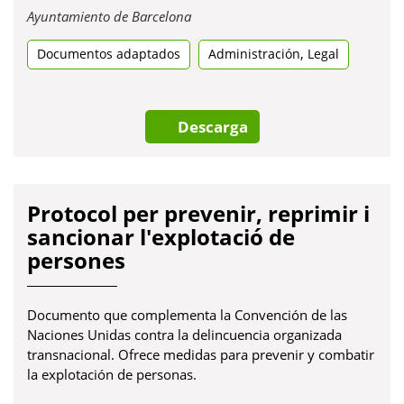
Obre
Ayuntamiento de Barcelona
en
,
Documentos adaptados
una
Administración
Legal
pestanya
nova
Descarga
Protocol per prevenir, reprimir i
sancionar l'explotació de
persones
Documento que complementa la Convención de las
Naciones Unidas contra la delincuencia organizada
transnacional. Ofrece medidas para prevenir y combatir
la explotación de personas.