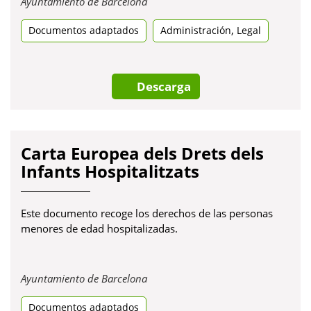
Obre
Ayuntamiento de Barcelona
en
,
Documentos adaptados
una
Administración
Legal
pestanya
nova
Descarga
Carta Europea dels Drets dels
Infants Hospitalitzats
Este documento recoge los derechos de las personas
menores de edad hospitalizadas.
Obre
Ayuntamiento de Barcelona
en
Documentos adaptados
una