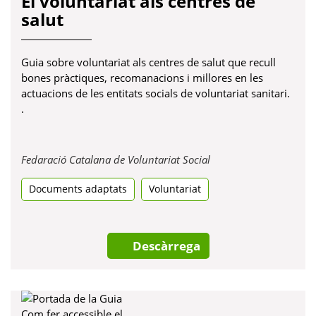
El voluntariat als centres de
salut
Guia sobre voluntariat als centres de salut que recull
bones pràctiques, recomanacions i millores en les
actuacions de les entitats socials de voluntariat sanitari.
.
Obre
Fedaració Catalana de Voluntariat Social
en
Documents adaptats
Voluntariat
una
pestanya
nova
Descàrrega