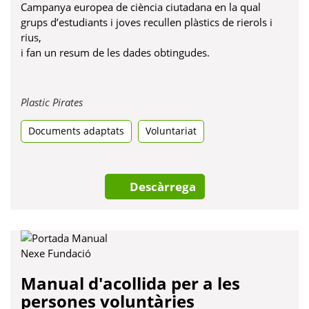
Campanya europea de ciència ciutadana en la qual
grups d’estudiants i joves recullen plàstics de rierols i
rius,
i fan un resum de les dades obtingudes.
Obre
Plastic Pirates
en
Documents adaptats
una
Voluntariat
pestanya
nova
Descàrrega
Manual d'acollida per a les
persones voluntàries