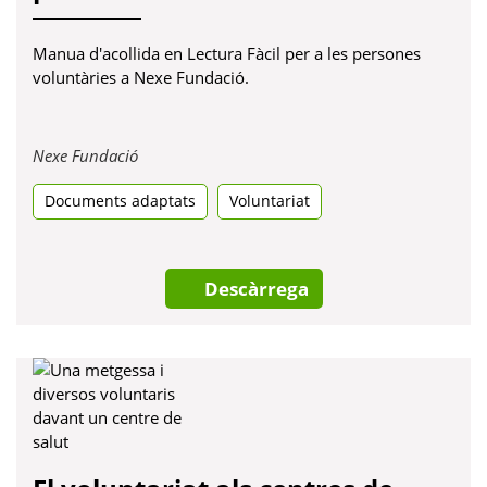
Manua d'acollida en Lectura Fàcil per a les persones
voluntàries a Nexe Fundació.
Obre
Nexe Fundació
en
Documents adaptats
una
Voluntariat
pestanya
nova
Descàrrega