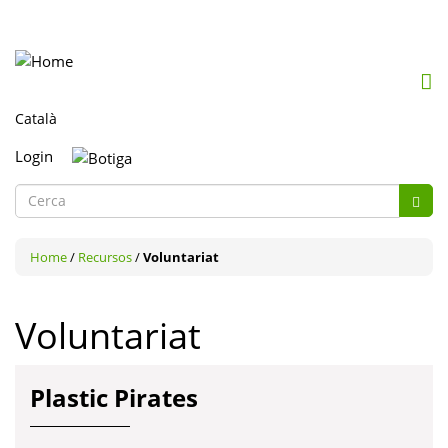
Mob
me
togg
Login
Formulari
de
Cerca
cerca
Home
/
Recursos
/
Voluntariat
Voluntariat
Plastic Pirates