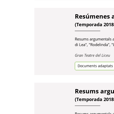
nova
Resúmenes argumentales 
(Temporada 2018-2019)
Resums argumentals adaptats de les óperes "
di Lea", "Rodelinda", "La Gioconda", "Les pê
Obre
Gran Teatre del Liceu
en
Documents adaptats
una
Cultura
pestanya
nova
Resums argum
(Temporada 2018
Resums argumentals ada