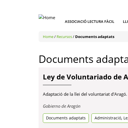
ASSOCIACIÓ LECTURA FÀCIL
LL
Home
/
Recursos
/
Documents adaptats
Documents adapta
Ley de Voluntariado de 
Adaptació de la llei del voluntariat d'Aragó.
Obre
Gobierno de Aragón
en
,
Documents adaptats
una
Administració
Le
pestanya