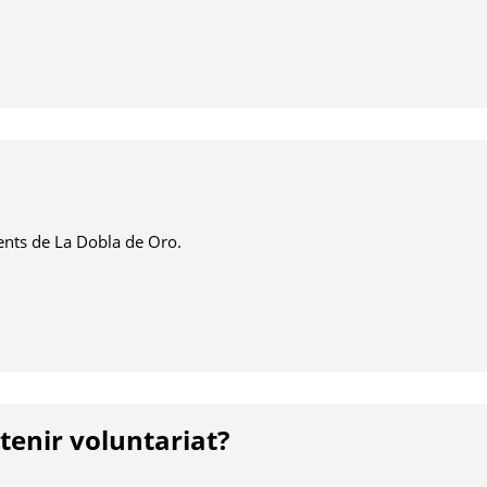
ya
nts de La Dobla de Oro.
ya
tenir voluntariat?