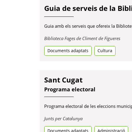
Guia de serveis de la Bib
Guia amb els serveis que ofereix la Bibliot
Obre
Biblioteca Fages de Climent de Figueres
en
Documents adaptats
Cultura
una
pesta
nova
Sant Cugat
Programa electoral
Programa electoral de les eleccions municip
Obre
Junts per Catalunya
en
Documents adaptats
una
Administració