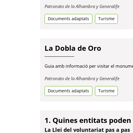
Obre
Patronato de la Alhambra y Generalife
en
Documents adaptats
Turisme
una
pestan
nova
La Dobla de Oro
Guia amb informació per visitar el monume
Obre
Patronato de la Alhambra y Generalife
en
Documents adaptats
Turisme
una
pestan
nova
1. Quines entitats poden 
La Llei del voluntariat pas a pas