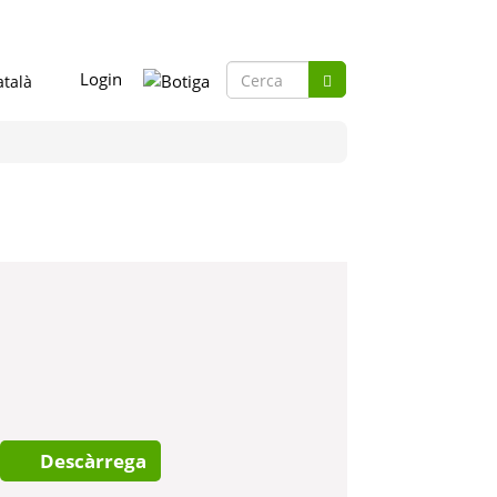
Formulari
Login
de
Cerca
cerca
Descàrrega