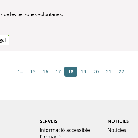
s de les persones voluntàries.
gal
…
14
15
16
17
18
19
20
21
22
…
SERVEIS
NOTÍCIES
Informació accessible
Notícies
Formació