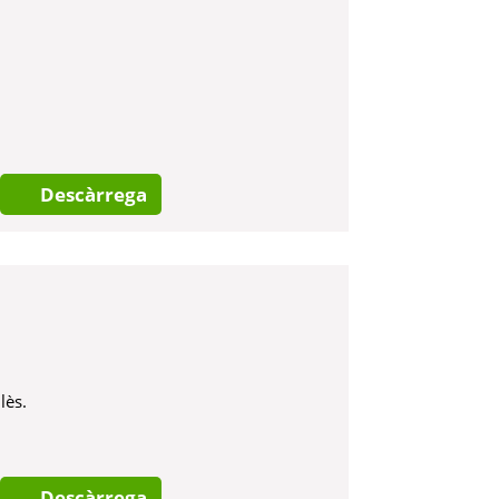
Descàrrega
lès.
Descàrrega