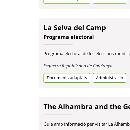
pestanya
nova
La Selva del Camp
Programa electoral
Programa electoral de les eleccions munici
Obre
Esquerra Republicana de Catalunya
en
Documents adaptats
Administració
una
pestanya
nova
The Alhambra and the Ge
Guia amb informació per visitar La Alhambra