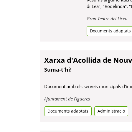
di Lea", "Rodelinda", "
O
Gran Teatre del Liceu
en
Documents adaptats
u
pe
no
Xarxa d'Acollida de Nou
Suma-t'hi!
Document amb els serveis municipals d'immi
Obre
Ajuntament de Figueres
en
Documents adaptats
una
Administració
pestanya
nova