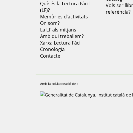
Què és la Lectura Fàcil
Vols ser llib
(LF)?
referència?
Memòries d’activitats
On som?
La LF als mitjans
Amb qui treballem?
Xarxa Lectura Fàcil
Cronologia
Contacte
Amb la col.laboració de :