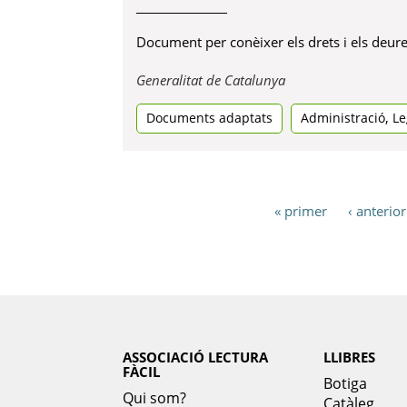
Document per conèixer els drets i els deure
Obre
Generalitat de Catalunya
en
,
Documents adaptats
una
Administració
Le
pestanya
nova
« primer
‹ anterior
ASSOCIACIÓ LECTURA
LLIBRES
FÀCIL
Botiga
Qui som?
Catàleg