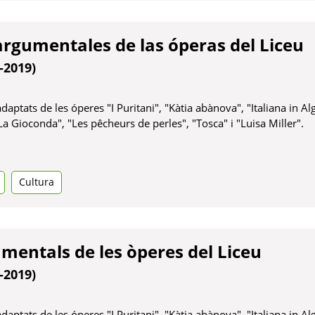
de las óperas del Liceu
I Puritani", "Kàtia abànova", "Italiana in Algeri", "Madama Butte
cheurs de perles", "Tosca" i "Luisa Miller".
entals de les òperes del Liceu
-2019)
ptats de les óperes "I Puritani", "Kàtia abànova", "Italiana in A