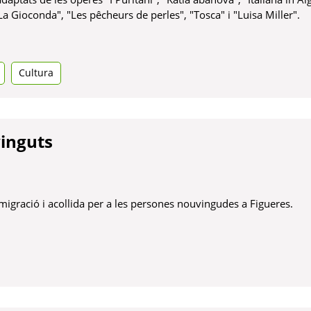
La Gioconda", "Les pêcheurs de perles", "Tosca" i "Luisa Miller".
bre
na
Cultura
stanya
va
vinguts
gració i acollida per a les persones nouvingudes a Figueres.