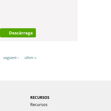
Descàrrega
següent ›
últim »
RECURSOS
Recursos