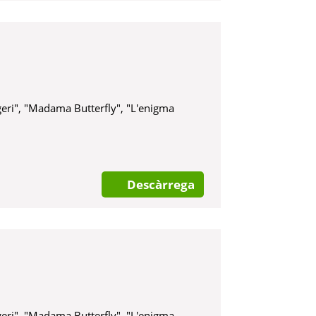
rfly", "L'enigma
Descàrrega
lgeri", "Madama Butterfly", "L'enigma