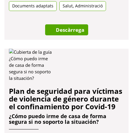
,
Documents adaptats
Salut
una
Administració
pestanya
nova
Descàrrega
Plan de seguridad para víctimas
de violencia de género durante
el confinamiento por Covid-19
¿Cómo puedo irme de casa de forma
segura si no soporto la situación?