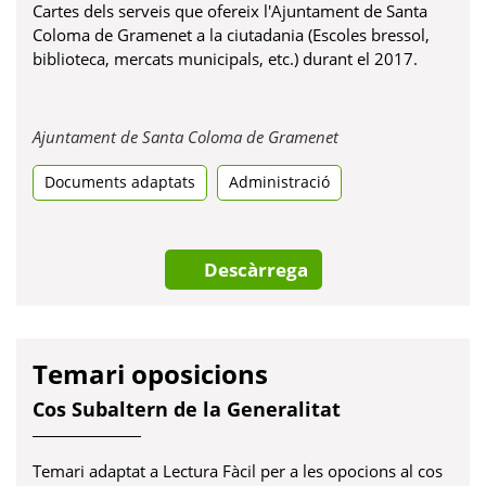
Cartes dels serveis que ofereix l'Ajuntament de Santa
Coloma de Gramenet a la ciutadania (Escoles bressol,
biblioteca, mercats municipals, etc.) durant el 2017.
Obre
Ajuntament de Santa Coloma de Gramenet
en
Documents adaptats
Administració
una
pestanya
nova
Descàrrega
Temari oposicions
Cos Subaltern de la Generalitat
Temari adaptat a Lectura Fàcil per a les opocions al cos