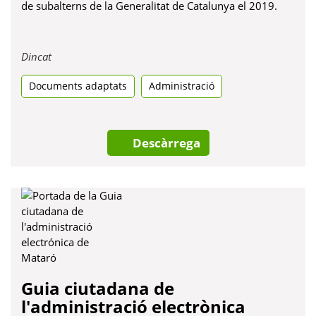
de subalterns de la Generalitat de Catalunya el 2019.
Obre
Dincat
en
Documents adaptats
una
Administració
pestanya
nova
Descàrrega
Guia ciutadana de
l'administració electrònica