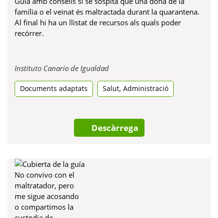
Guia amb consells si se sospita que una dona de la
família o el veïnat és maltractada durant la quarantena.
Al final hi ha un llistat de recursos als quals poder
recórrer.
Obre
Instituto Canario de Igualdad
en
,
Documents adaptats
Salut
una
Administració
pestanya
nova
Descàrrega