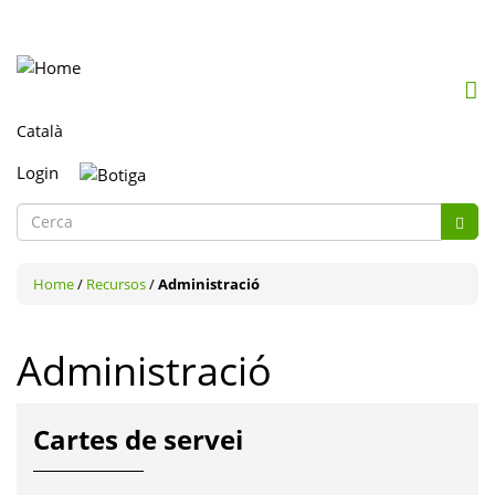
Mob
me
togg
Login
Formulari
de
Cerca
cerca
Home
/
Recursos
/
Administració
Administració
Cartes de servei