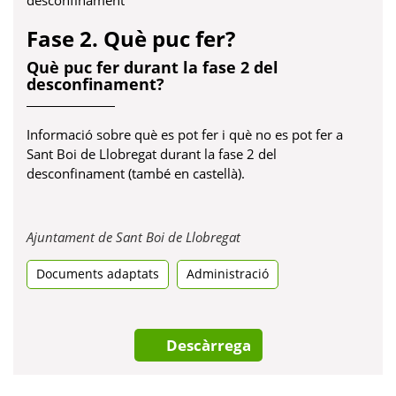
Fase 2. Què puc fer?
Què puc fer durant la fase 2 del
desconfinament?
Informació sobre què es pot fer i què no es pot fer a
Sant Boi de Llobregat durant la fase 2 del
desconfinament (també en castellà).
Obre
Ajuntament de Sant Boi de Llobregat
en
Documents adaptats
Administració
una
pestanya
nova
Descàrrega