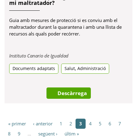
mi maltratador?
Guia amb mesures de protecció si es conviu amb el
maltractador durant la quarantena i amb una llista de
recursos als quals poder recórrer.
Obre
Instituto Canario de Igualdad
en
,
Documents adaptats
Salut
una
Administració
pestanya
nova
Descàrrega
« primer
‹ anterior
1
2
3
4
5
6
7
8
9
…
següent ›
últim »