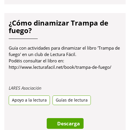
¿Cómo dinamizar Trampa de
fuego?
Guía con actividades para dinamizar el libro 'Trampa de
fuego' en un club de Lectura Fácil.
Podéis consultar el libro en:
http://www.lecturafacil.net/book/trampa-de-fuego/
Obre
LARES Asociación
en
Apoyo a la lectura
una
Guías de lectura
pestanya
nova
Descarga