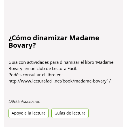
¿Cómo dinamizar Madame
Bovary?
Guía con actividades para dinamizar el libro 'Madame
Bovary' en un club de Lectura Fácil.
Podéis consultar el libro en:
http://www.lecturafacil.net/book/madame-bovary1/
Obre
LARES Asociación
en
Apoyo a la lectura
una
Guías de lectura
pestanya
nova