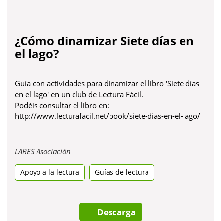
¿Cómo dinamizar Siete días en
el lago?
Guía con actividades para dinamizar el libro 'Siete días
en el lago' en un club de Lectura Fácil.
Podéis consultar el libro en:
http://www.lecturafacil.net/book/siete-dias-en-el-lago/
Obre
LARES Asociación
en
Apoyo a la lectura
una
Guías de lectura
pestanya
nova
Descarga