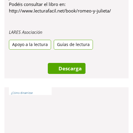
Podéis consultar el libro en:
http://www.lecturafacil.net/book/romeo-y-julieta/
Obre
LARES Asociación
en
Apoyo a la lectura
una
Guías de lectura
pestanya
nova
Descarga