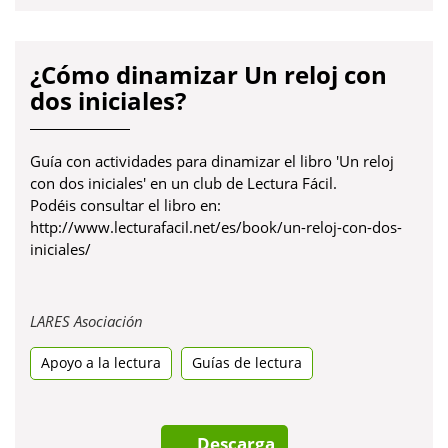
¿Cómo dinamizar Un reloj con
dos iniciales?
Guía con actividades para dinamizar el libro 'Un reloj
con dos iniciales' en un club de Lectura Fácil.
Podéis consultar el libro en:
http://www.lecturafacil.net/es/book/un-reloj-con-dos-
iniciales/
Obre
LARES Asociación
en
Apoyo a la lectura
una
Guías de lectura
pestanya
nova
Descarga