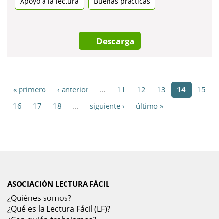
una
Apoyo a la lectura
Buenas prácticas
pestanya
nova
Descarga
« primero
‹ anterior
…
11
12
13
14
15
16
17
18
…
siguiente ›
último »
ASOCIACIÓN LECTURA FÁCIL
¿Quiénes somos?
¿Qué es la Lectura Fácil (LF)?