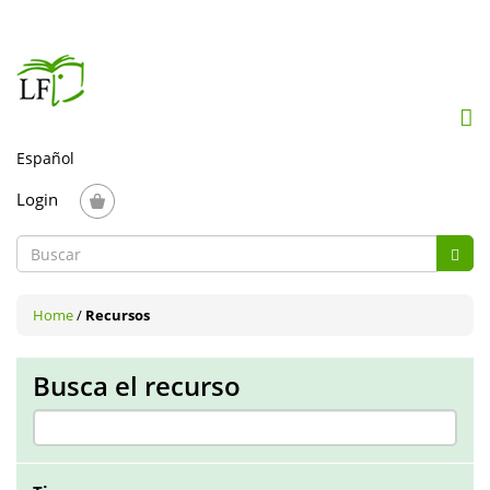
Mob
me
togg
Login
Formulario
Busc
de
Buscar
búsqueda
Home
/
Recursos
Busca el recurso