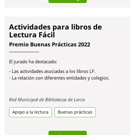
Actividades para libros de
Lectura Fácil
Premio Buenas Prácticas 2022
El jurado ha destacado:
- Las actividades asociadas a los libros LF.
- La relación con diferentes entidades y colegios.
Obre
Red Municipal de Bibliotecas de Lorca
en
Apoyo a la lectura
Buenas prácticas
una
pestanya
nova