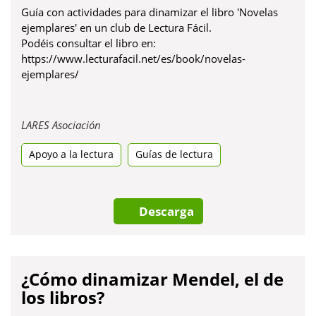
Guía con actividades para dinamizar el libro 'Novelas
ejemplares' en un club de Lectura Fácil.
Podéis consultar el libro en:
https://www.lecturafacil.net/es/book/novelas-
ejemplares/
Obre
LARES Asociación
en
Apoyo a la lectura
una
Guías de lectura
pestanya
nova
Descarga
¿Cómo dinamizar Mendel, el de
los libros?