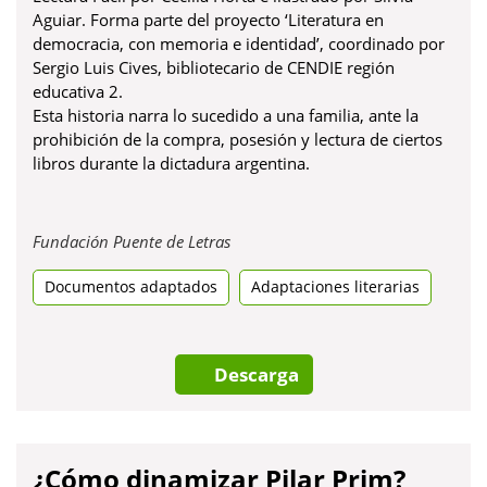
Aguiar. Forma parte del proyecto ‘Literatura en
democracia, con memoria e identidad’, coordinado por
Sergio Luis Cives, bibliotecario de CENDIE región
educativa 2.
Esta historia narra lo sucedido a una familia, ante la
prohibición de la compra, posesión y lectura de ciertos
libros durante la dictadura argentina.
Obre
Fundación Puente de Letras
en
Documentos adaptados
una
Adaptaciones literarias
pestanya
nova
Descarga
¿Cómo dinamizar Pilar Prim?