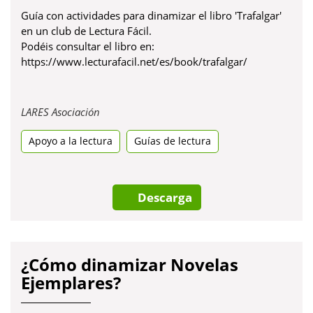
Guía con actividades para dinamizar el libro 'Trafalgar'
en un club de Lectura Fácil.
Podéis consultar el libro en:
https://www.lecturafacil.net/es/book/trafalgar/
Obre
LARES Asociación
en
Apoyo a la lectura
una
Guías de lectura
pestanya
nova
Descarga
¿Cómo dinamizar Novelas
Ejemplares?