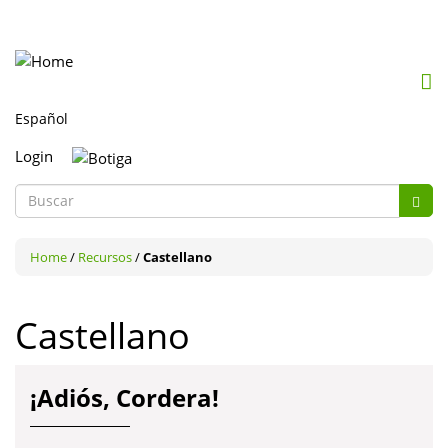
Mob
me
togg
Login
Formulario
de
Buscar
búsqueda
Home
/
Recursos
/
Castellano
Castellano
¡Adiós, Cordera!