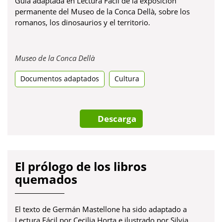
Guía adaptada en Lectura Fácil de la exposición
permanente del Museo de la Conca Dellà, sobre los
romanos, los dinosaurios y el territorio.
Obre
Museo de la Conca Dellà
en
Documentos adaptados
una
Cultura
pestanya
nova
Descarga
El prólogo de los libros
quemados
El texto de Germán Mastellone ha sido adaptado a
Lectura Fácil por Cecilia Horta e ilustrado por Silvia