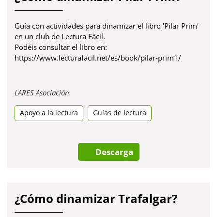
Guía con actividades para dinamizar el libro 'Pilar Prim'
en un club de Lectura Fácil.
Podéis consultar el libro en:
https://www.lecturafacil.net/es/book/pilar-prim1/
Obre
LARES Asociación
en
Apoyo a la lectura
una
Guías de lectura
pestanya
nova
Descarga
¿Cómo dinamizar Trafalgar?