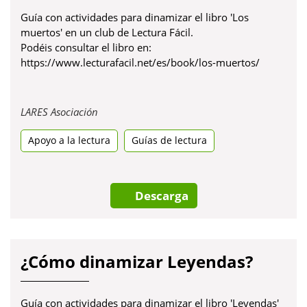
Guía con actividades para dinamizar el libro 'Los
muertos' en un club de Lectura Fácil.
Podéis consultar el libro en:
https://www.lecturafacil.net/es/book/los-muertos/
Obre
LARES Asociación
en
Apoyo a la lectura
una
Guías de lectura
pestanya
nova
Descarga
¿Cómo dinamizar Leyendas?
Guía con actividades para dinamizar el libro 'Leyendas'