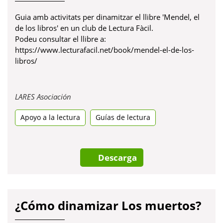
Guia amb activitats per dinamitzar el llibre 'Mendel, el
de los libros' en un club de Lectura Fàcil.
Podeu consultar el llibre a:
https://www.lecturafacil.net/book/mendel-el-de-los-
libros/
Obre
LARES Asociación
en
Apoyo a la lectura
una
Guías de lectura
pestanya
nova
Descarga
¿Cómo dinamizar Los muertos?