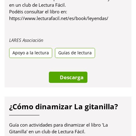
en un club de Lectura Fácil.
Podéis consultar el libro en:
https://www.lecturafacil.net/es/book/leyendas/
Obre
LARES Asociación
en
Apoyo a la lectura
una
Guías de lectura
pestanya
nova
Descarga
¿Cómo dinamizar La gitanilla?
Guía con actividades para dinamizar el libro 'La
Gitanilla' en un club de Lectura Fácil.