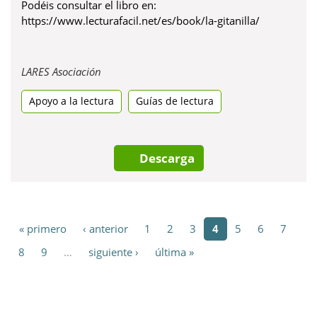
Podéis consultar el libro en:
https://www.lecturafacil.net/es/book/la-gitanilla/
Obre
LARES Asociación
en
Apoyo a la lectura
una
Guías de lectura
pestanya
nova
Descarga
« primero
‹ anterior
1
2
3
4
5
6
7
8
9
…
siguiente ›
última »