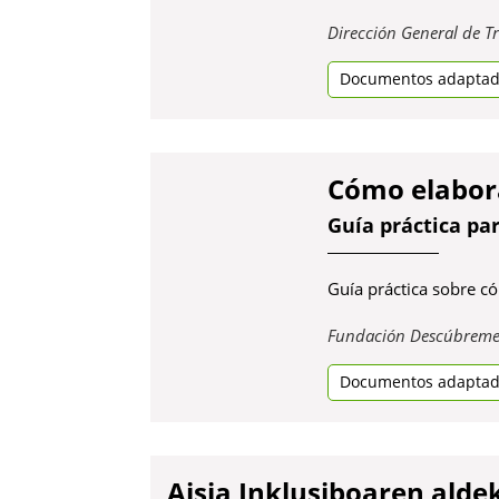
Obre
Dirección General de Tráfico (DGT)
en
Documentos adaptados
Manuales y Dir
una
pestanya
nova
Cómo elabora
Guía práctica pa
Guía práctica sobre có
Fundación Descúbrem
Documentos adapta
Aisia Inklusiboaren ald