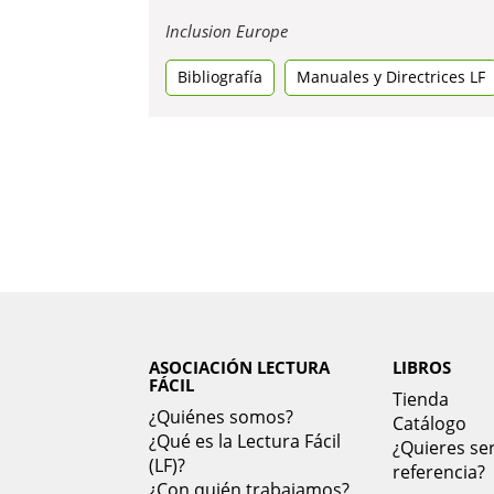
Obre
Inclusion Europe
en
Bibliografía
una
Manuales y Directrices LF
pestanya
nova
ASOCIACIÓN LECTURA
LIBROS
FÁCIL
Tienda
¿Quiénes somos?
Catálogo
¿Qué es la Lectura Fácil
¿Quieres ser
(LF)?
referencia?
¿Con quién trabajamos?