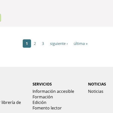
1
2
3
siguiente ›
última »
SERVICIOS
NOTICIAS
Información accesible
Noticias
Formación
 librería de
Edición
Fomento lector