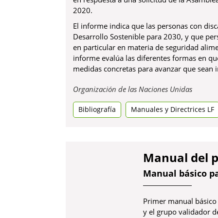
2020.
El informe indica que las personas con dis
Desarrollo Sostenible para 2030, y que pers
en particular en materia de seguridad alimen
informe evalúa las diferentes formas en que
medidas concretas para avanzar que sean i
Obre
Organización de las Naciones Unidas
en
Bibliografía
Manuales y Directrices LF
una
pestany
nova
Manual del permiso B en 
Manual básico para obtener el c
Primer manual básico para obtener el permi
y el grupo validador de la Fundació +Tu.