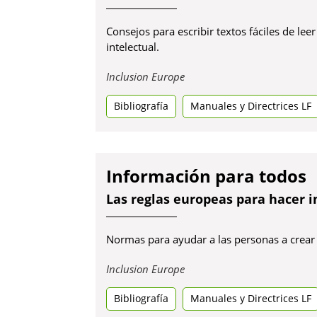
Consejos para escribir textos fáciles de l
intelectual.
Obre
Inclusion Europe
en
Bibliografía
una
Manuales y Directrices LF
pestanya
nova
Información para todos
Las reglas europeas para hacer i
Normas para ayudar a las personas a crear 
Obre
Inclusion Europe
en
Bibliografía
una
Manuales y Directrices LF
pestanya