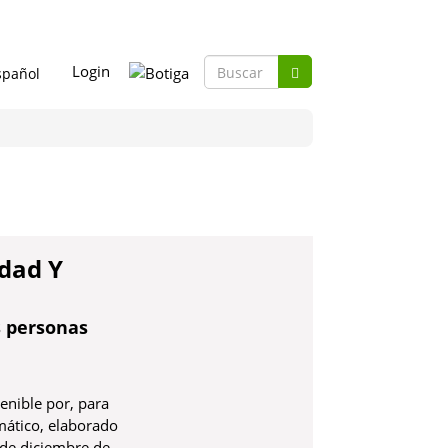
Formulario
Login
de
Buscar
búsqueda
dad Y
s personas
enible por, para
mático, elaborado
 de diciembre de