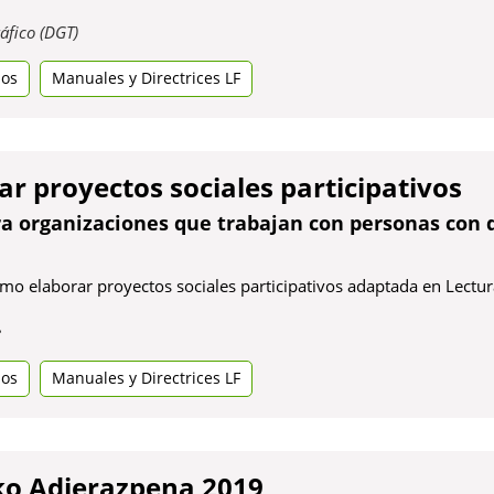
ectrices LF
r proyectos sociales participativos
ra organizaciones que trabajan con personas con 
mo elaborar proyectos sociales participativos adaptada en Lectura
Obre
e
en
dos
una
Manuales y Directrices LF
pestanya
nova
eko Adierazpena 2019