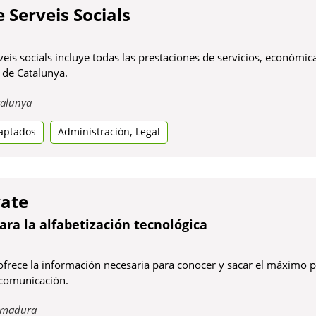
 Serveis Socials
veis socials incluye todas las prestaciones de servicios, económic
s de Catalunya.
Obre
talunya
en
,
aptados
una
Administración
Legal
pestanya
nova
vate
ara la alfabetización tecnológica
rece la información necesaria para conocer y sacar el máximo par
 comunicación.
Obre
emadura