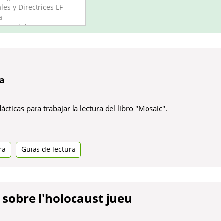
ca
cticas para trabajar la lectura del libro "
Mosaic
".
ra
Guías de lectura
ya
s sobre l'holocaust jueu