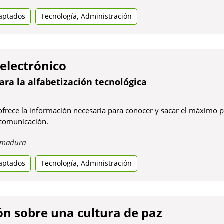
en
,
aptados
una
Tecnología
Administración
pestanya
nova
electrónico
ara la alfabetización tecnológica
rece la información necesaria para conocer y sacar el máximo par
 comunicación.
Obre
emadura
en
,
aptados
una
Tecnología
Administración
pestanya
nova
ón sobre una cultura de paz