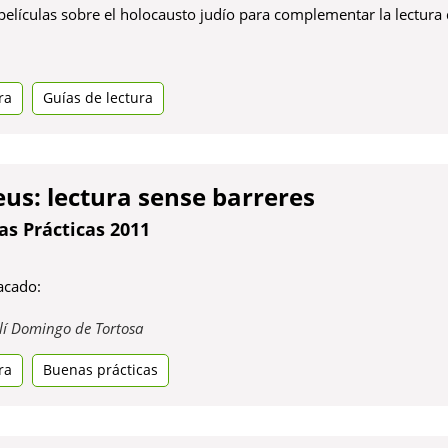
películas sobre el holocausto judío para complementar la lectura d
ra
Guías de lectura
s: lectura sense barreres
s Prácticas 2011
acado:
Obre
·lí Domingo de Tortosa
en
ra
Buenas prácticas
una
pestanya
nova