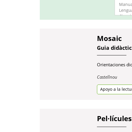
Mosaic
Guia didàcti
Orientaciones didá
Obre
Castellnou
en
Apoyo a la lectu
una
pestan
nova
Pel·lícule