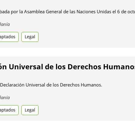
bada por la Asamblea General de las Naciones Unidas el 6 de oct
Obre
danía
en
aptados
una
Legal
pestanya
nova
ón Universal de los Derechos Humano
 Declaración Universal de los Derechos Humanos.
Obre
danía
en
aptados
una
Legal
pestanya
nova