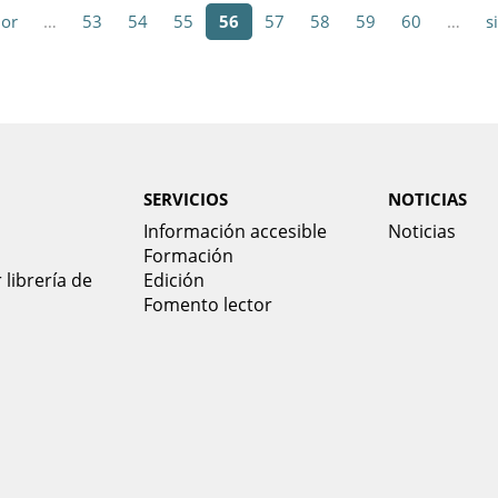
ior
…
53
54
55
56
57
58
59
60
…
s
SERVICIOS
NOTICIAS
Información accesible
Noticias
Formación
 librería de
Edición
Fomento lector