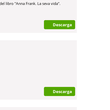
el libro "
Anna Frank. La seva vida
".
Descarga
Descarga