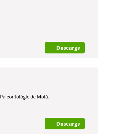
Descarga
 Paleontològic de Moià.
Descarga