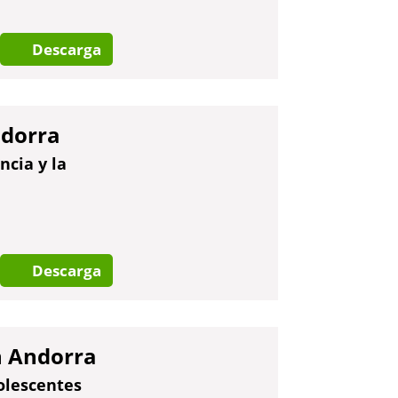
Descarga
ndorra
ncia y la
Descarga
en Andorra
olescentes