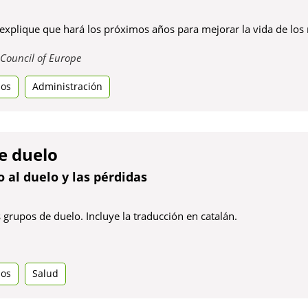
explique que hará los próximos años para mejorar la vida de los
Obre
Council of Europe
en
dos
Administración
una
pestanya
nova
e duelo
al duelo y las pérdidas
grupos de duelo. Incluye la traducción en catalán.
e
dos
Salud
tanya
a