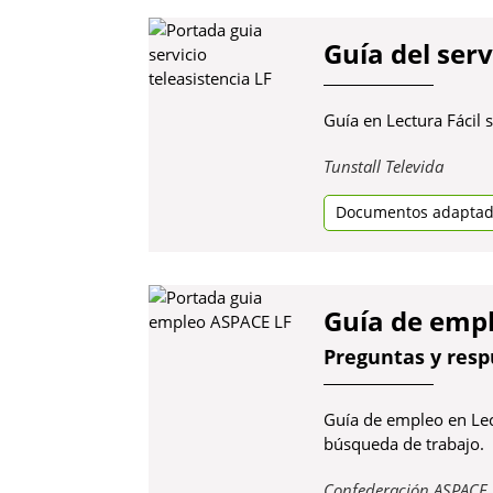
Guía del serv
Guía en Lectura Fácil 
Obre
Tunstall Televida
en
Documentos adapta
una
pestan
nova
Guía de empl
Preguntas y resp
Guía de empleo en Lect
búsqueda de trabajo.
Confederación ASPACE