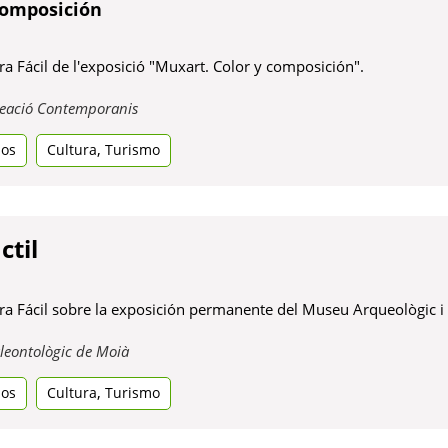
composición
a Fácil de l'exposició "Muxart. Color y composición".
Obre
Creació Contemporanis
en
,
dos
Cultura
Turismo
una
pestanya
nova
ctil
ra Fácil sobre la exposición permanente del Museu Arqueològic i
Obre
leontològic de Moià
en
,
dos
Cultura
Turismo
una
pestanya
nova