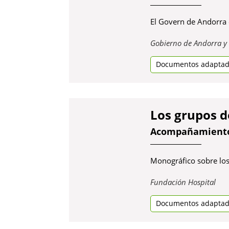
El Govern de Andorra 
Gobierno de Andorra y 
Documentos adapta
Los grupos d
Acompañamiento 
Monográfico sobre los 
Obr
Fundación Hospital
en
Documentos adapta
una
pes
nov