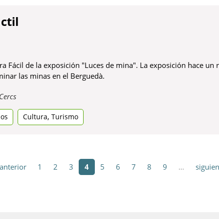
ctil
a Fácil de la exposición "Luces de mina". La exposición hace un r
minar las minas en el Berguedà.
Obre
Cercs
en
,
dos
una
Cultura
Turismo
pestanya
nova
 anterior
1
2
3
4
5
6
7
8
9
…
siguien