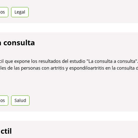
en
dos
una
Legal
pestanya
nova
a consulta
il que expone los resultados del estudio "La consulta a consulta".
les de las personas con artritis y espondiloartritis en la consulta
dos
Salud
ctil