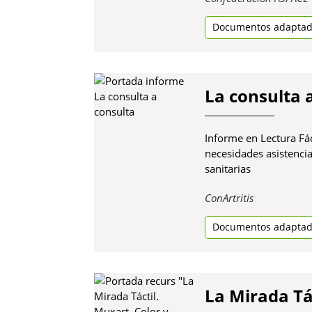
Documentos adapta
La consulta 
Informe en Lectura Fác
necesidades asistencia
sanitarias
Obre
ConArtritis
en
Documentos adapta
una
pestanya
nova
La Mirada Tá