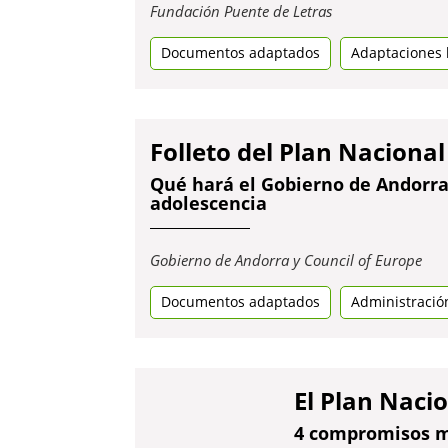
Obre
Fundación Puente de Letras
en
Documentos adaptados
una
Adaptaciones l
pestanya
nova
Folleto del Plan Nacional
Qué hará el Gobierno de Andorra 
adolescencia
Obr
Gobierno de Andorra y Council of Europe
en
Documentos adaptados
Administració
una
pes
nov
El Plan Naci
4 compromisos ma