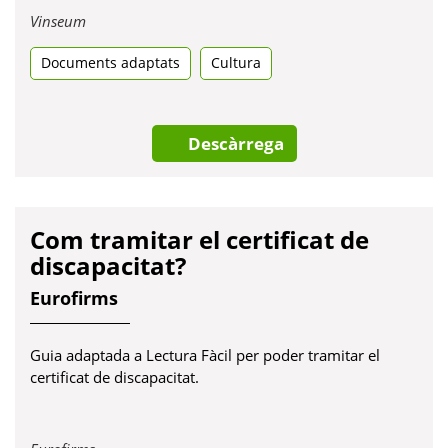
Obre
Vinseum
en
Documents adaptats
una
Cultura
pestanya
nova
Descàrrega
Com tramitar el certificat de
discapacitat?
Eurofirms
Guia adaptada a Lectura Fàcil per poder tramitar el
certificat de discapacitat.
Obre