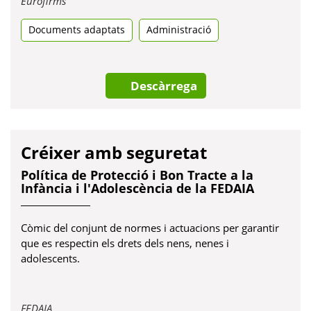
Eurofirms
en
Documents adaptats
una
Administració
pestanya
nova
Descàrrega
Créixer amb seguretat
Política de Protecció i Bon Tracte a la
Infància i l'Adolescència de la FEDAIA
Còmic del conjunt de normes i actuacions per garantir
que es respectin els drets dels nens, nenes i
adolescents.
Obre
FEDAIA