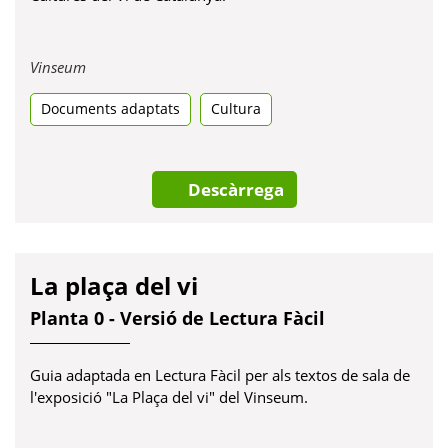
Obre
Vinseum
en
Documents adaptats
una
Cultura
pestanya
nova
Descàrrega
La plaça del vi
Planta 0 - Versió de Lectura Fàcil
Guia adaptada en Lectura Fàcil per als textos de sala de
l'exposició "La Plaça del vi" del Vinseum.