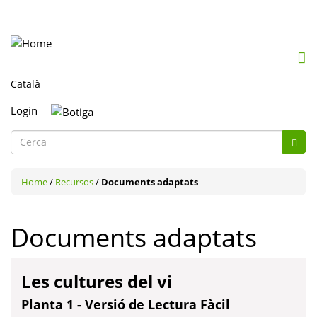
Mob
me
togg
Login
Formulari
Cerc
de
Cerca
cerca
Home
/
Recursos
/
Documents adaptats
Documents adaptats
Les cultures del vi
Planta 1 - Versió de Lectura Fàcil