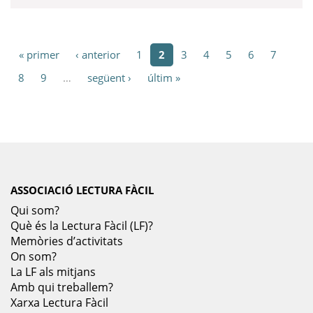
« primer
‹ anterior
1
2
3
4
5
6
7
8
9
…
següent ›
últim »
ASSOCIACIÓ LECTURA FÀCIL
Qui som?
Què és la Lectura Fàcil (LF)?
Memòries d’activitats
On som?
La LF als mitjans
Amb qui treballem?
Xarxa Lectura Fàcil