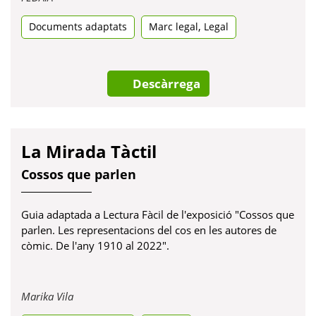
en
,
Documents adaptats
una
Marc legal
Legal
pestanya
nova
Descàrrega
La Mirada Tàctil
Cossos que parlen
Guia adaptada a Lectura Fàcil de l'exposició "Cossos que
parlen. Les representacions del cos en les autores de
còmic. De l'any 1910 al 2022".
Obre
Marika Vila
en