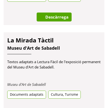
pestanya
nova
Descàrrega
La Mirada Tàctil
Museu d'Art de Sabadell
Textos adaptats a Lectura Fàcil de l'exposició permanent
del Museu d'Art de Sabadell.
Obre
Museu d’Art de Sabadell
en
,
Documents adaptats
una
Cultura
Turisme
pestanya
nova