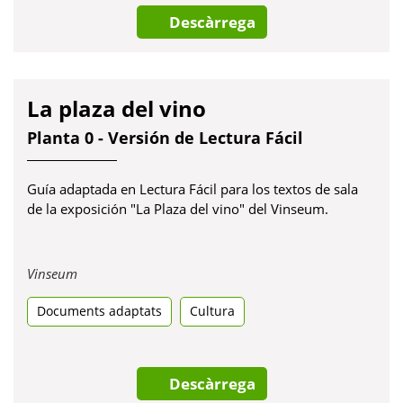
Descàrrega
La plaza del vino
Planta 0 - Versión de Lectura Fácil
Guía adaptada en Lectura Fácil para los textos de sala
de la exposición "La Plaza del vino" del Vinseum.
Obre
Vinseum
en
Documents adaptats
una
Cultura
pestanya
nova
Descàrrega