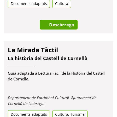
Documents adaptats
una
Cultura
pestanya
nova
Descàrrega
La Mirada Tàctil
La història del Castell de Cornellà
Guia adaptada a Lectura Fàcil de la Història del Castell
de Cornellà.
Departament de Patrimoni Cultural. Ajuntament de
Obre
Cornellà de Llobregat
en
,
Documents adaptats
una
Cultura
Turisme